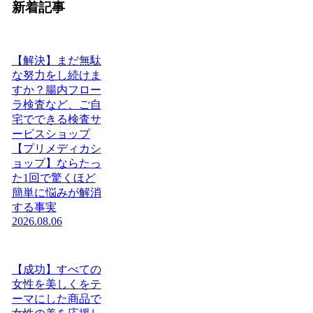
新着記事
【解決】まだ無駄
な努力をし続けま
すか？腸内フロー
ラ検査など、ご自
宅でできる検査サ
ービスショップ
【プリメディカシ
ョップ】ならたっ
た1回で驚くほど
簡単に悩みが解消
する事実
2026.08.06
【成功】すべての
女性を美しくをテ
ーマにした商品で