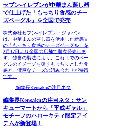
セブン-イレブンが中華まん蒸し器
で仕上げた「もっちり食感のチー
ズベーグル」を全国で発売
株式会社セブン‐イレブン・ジャパン
は、中華まんの蒸し器を活用した新感覚
の「もっちり食感のチーズベーグル」を
2月17日より全国の店舗で順次発売しま
す。独自の製法により、これまでのベー
グルのイメージを覆すもっちりとした食
感と、濃厚なチーズの組み合わせが特徴
です。
編集長Kensakuの注目ネタ
編集長Kensakuの注目ネタ：サン
キューマートから「平成ギャル」
モチーフのハローキティ限定アイ
テムが新登場！