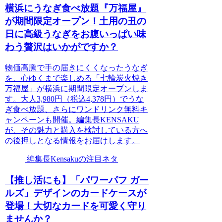
横浜にうなぎ食べ放題『万福屋』
が期間限定オープン！土用の丑の
日に高級うなぎをお腹いっぱい味
わう贅沢はいかがですか？
物価高騰で手の届きにくくなったうなぎ
を、心ゆくまで楽しめる「七輪炭火焼き
万福屋」が横浜に期間限定オープンしま
す。大人3,980円（税込4,378円）でうな
ぎ食べ放題、さらにワンドリンク無料キ
ャンペーンも開催。編集長KENSAKU
が、その魅力と購入を検討している方へ
の後押しとなる情報をお届けします。
編集長Kensakuの注目ネタ
【推し活にも】「パワーパフ ガー
ルズ」デザインのカードケースが
登場！大切なカードを可愛く守り
ませんか？