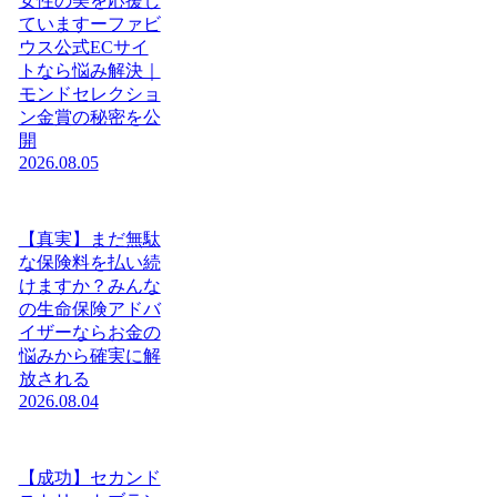
女性の美を応援し
ていますーファビ
ウス公式ECサイ
トなら悩み解決｜
モンドセレクショ
ン金賞の秘密を公
開
2026.08.05
【真実】まだ無駄
な保険料を払い続
けますか？みんな
の生命保険アドバ
イザーならお金の
悩みから確実に解
放される
2026.08.04
【成功】セカンド