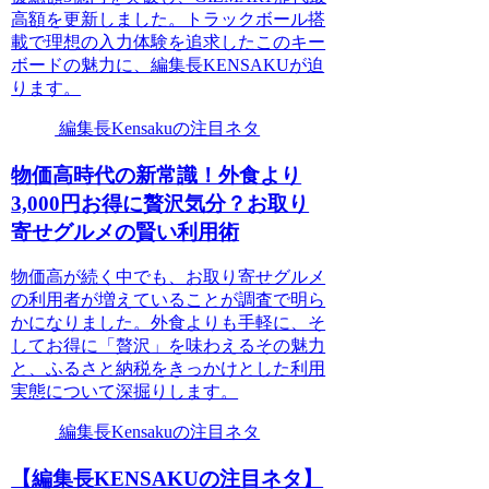
高額を更新しました。トラックボール搭
載で理想の入力体験を追求したこのキー
ボードの魅力に、編集長KENSAKUが迫
ります。
編集長Kensakuの注目ネタ
物価高時代の新常識！外食より
3,000円お得に贅沢気分？お取り
寄せグルメの賢い利用術
物価高が続く中でも、お取り寄せグルメ
の利用者が増えていることが調査で明ら
かになりました。外食よりも手軽に、そ
してお得に「贅沢」を味わえるその魅力
と、ふるさと納税をきっかけとした利用
実態について深掘りします。
編集長Kensakuの注目ネタ
【編集長KENSAKUの注目ネタ】