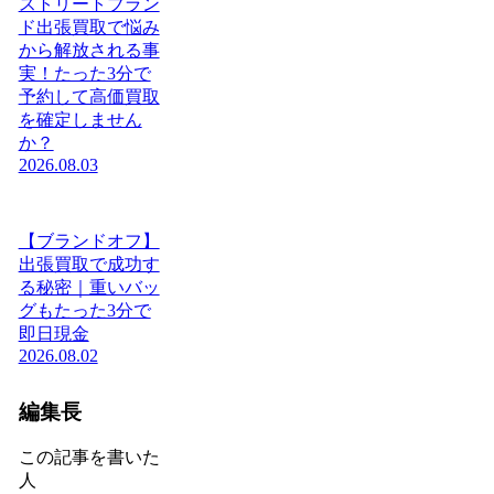
ストリートブラン
ド出張買取で悩み
から解放される事
実！たった3分で
予約して高価買取
を確定しません
か？
2026.08.03
【ブランドオフ】
出張買取で成功す
る秘密｜重いバッ
グもたった3分で
即日現金
2026.08.02
編集長
この記事を書いた
人