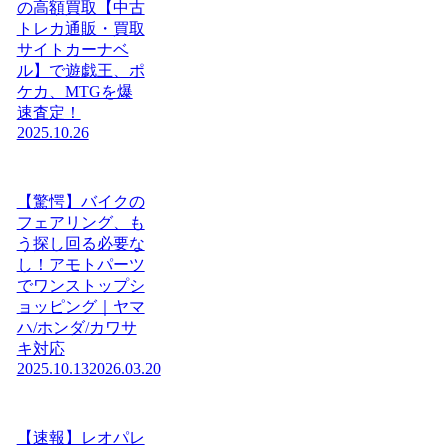
の高額買取【中古
トレカ通販・買取
サイトカーナベ
ル】で遊戯王、ポ
ケカ、MTGを爆
速査定！
2025.10.26
【驚愕】バイクの
フェアリング、も
う探し回る必要な
し！アモトパーツ
でワンストップシ
ョッピング｜ヤマ
ハ/ホンダ/カワサ
キ対応
2025.10.13
2026.03.20
【速報】レオパレ