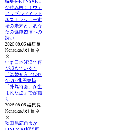
編集長KENSAKU
が読み解く！ウェ
アラブルフィット
ネストラッカー市
場の未来と、あな
たの健康習慣への
誘い
2026.08.06
編集長
Kensakuの注目ネ
タ
いま日本経済で何
が起きている？
『為替介入とは何
か 200兆円規模
「外為特会」が生
まれた謎』で深掘
り！
2026.08.06
編集長
Kensakuの注目ネ
タ
秋田県鹿角市が
LINEでAI相談窓