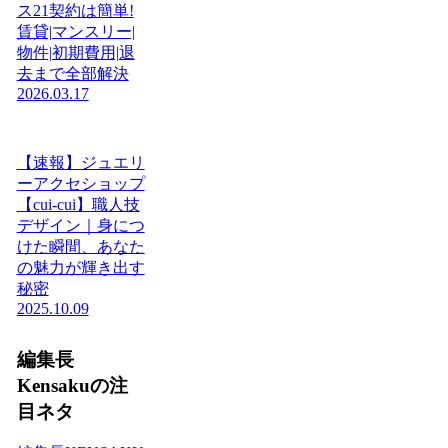
ス21契約は簡単!
賃貸|マンスリー|
物件|初期費用|退
去まで全部解決
2026.03.17
【速報】ジュエリ
ーアクセショップ
【cui-cui】職人技
デザイン｜身につ
けた瞬間、あなた
の魅力が輝き出す
秘密
2025.10.09
編集長
Kensakuの注
目ネタ