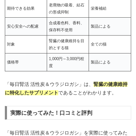
老廃物の吸着、結石
期待できる効果
栄養補給
の形成抑制
合成着色料、香料、
安心安全への配慮
製品による
保存料不使用
腎臓の健康維持を目
対象
全ての猫
的とする猫
1,000円～3,000円程
価格帯
製品による
度
「毎日腎活 活性炭＆ウラジロガシ」は、
腎臓の健康維持
に特化したサプリメント
であることがわかります。
実際に使ってみた！口コミと評判
「毎日腎活 活性炭＆ウラジロガシ」を実際に使ってみた