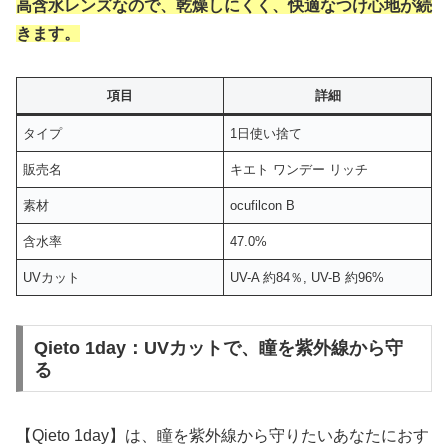
高含水レンズなので、乾燥しにくく、快適なつけ心地が続
きます。
項目
詳細
タイプ
1日使い捨て
販売名
キエト ワンデー リッチ
素材
ocufilcon B
含水率
47.0%
UVカット
UV-A 約84％, UV-B 約96%
Qieto 1day：UVカットで、瞳を紫外線から守
る
【Qieto 1day】は、瞳を紫外線から守りたいあなたにおす