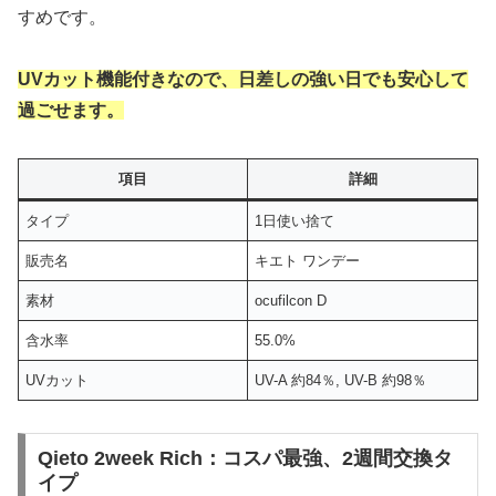
すめです。
UVカット機能付きなので、日差しの強い日でも安心して
過ごせます。
項目
詳細
タイプ
1日使い捨て
販売名
キエト ワンデー
素材
ocufilcon D
含水率
55.0%
UVカット
UV-A 約84％, UV-B 約98％
Qieto 2week Rich：コスパ最強、2週間交換タ
イプ