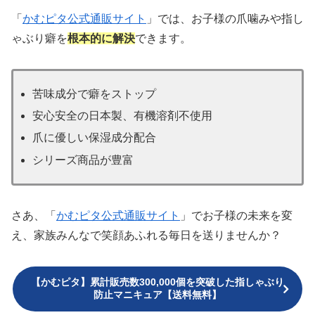
「
かむピタ公式通販サイト
」では、お子様の爪噛みや指し
ゃぶり癖を
根本的に解決
できます。
苦味成分で癖をストップ
安心安全の日本製、有機溶剤不使用
爪に優しい保湿成分配合
シリーズ商品が豊富
さあ、「
かむピタ公式通販サイト
」でお子様の未来を変
え、家族みんなで笑顔あふれる毎日を送りませんか？
【かむピタ】累計販売数300,000個を突破した指しゃぶり
防止マニキュア【送料無料】