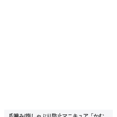
爪噛み/指しゃぶり防止マニキュア「かむ