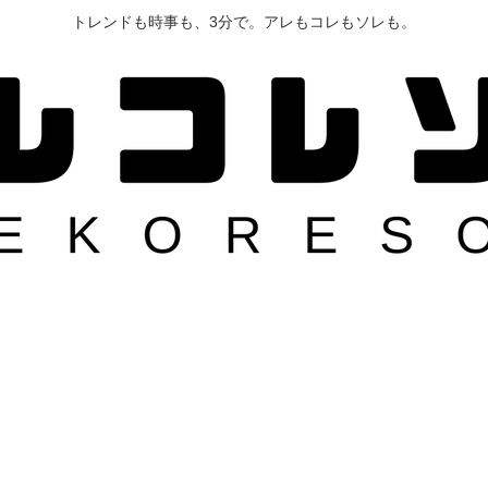
トレンドも時事も、3分で。アレもコレもソレも。