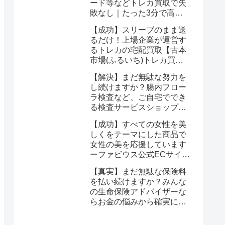
ード等などトレカ買取で失
敗なし｜たった3分で高価
買取を手にいれるチャンス
【成功】スリーブのまま送
るだけ！上場企業が運営す
るトレカの宅配買取【古本
市場(ふるいち)トレカ買
取】なら驚くほど簡単に悩
【解決】まだ無駄な努力を
みが解決する
し続けますか？腸内フロー
ラ検査など、ご自宅ででき
る検査サービスショップ
【プリメディカショップ】
【成功】すべての女性を美
ならたった1回で驚くほど
しくをテーマにした商品で
簡単に悩みが解消する事実
女性の美を応援しています
ーファビウス公式ECサイト
なら悩み解決｜モンドセレ
【真実】まだ無駄な保険料
クション金賞の秘密を公開
を払い続けますか？みんな
の生命保険アドバイザーな
らお金の悩みから確実に解
放される