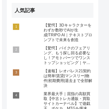
人気記事
【驚愕】3Dキャラクターを
わずか数秒でAIが生
成!TRIPO AI｜テキストプロ
ンプトで未来を創造
【驚愕】バイクのフェアリ
ング、もう探し回る必要な
し！アモトパーツでワンス
トップショッピング｜ヤマ
ハ/ホンダ/カワサキ対応
【速報】レオパレス21契約
は簡単!賃貸|マンスリー|物
件|初期費用|退去まで全部解
決
業界最大手｜屈指の高額買
取【中古トレカ通販・買取
サイトカーナベル】で遊戯
王、ポケカ、MTGを爆速査