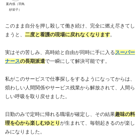
案内係（羽鳥
紗栄子）
このまま自分を押し殺して働き続け、完全に燃え尽きてし
まうと、
二度と看護の現場に戻れなくなります
。
実はその苦しみ、高時給と自由が同時に手に入る
スーパー
ナース
の長期派遣
で一瞬にして解決可能です。
私がこのサービスで仕事探しをするようになってからは、
煩わしい人間関係やサービス残業から解放されて、人間ら
しい呼吸を取り戻せました。
日勤のみで定時に帰れる職場が確定し、その結果
趣味の料
理を心から楽しむゆとり
が生まれて、毎朝起きるのが楽し
みになりました。