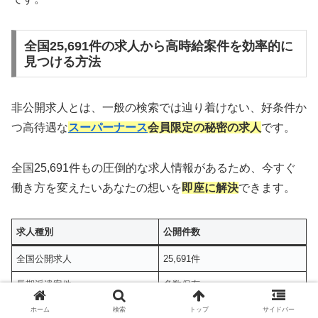
全国25,691件の求人から高時給案件を効率的に
見つける方法
非公開求人とは、一般の検索では辿り着けない、好条件か
つ高待遇な
スーパーナース
会員限定の秘密の求人
です。
全国25,691件もの圧倒的な求人情報があるため、今すぐ
働き方を変えたいあなたの想いを
即座に解決
できます。
求人種別
公開件数
全国公開求人
25,691件
長期派遣案件
多数保有
高時給非公開案件
会員限定で案内
ホーム
検索
トップ
サイドバー