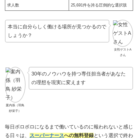
求人数
25,691件を誇る圧倒的な選択肢
本当に自分らしく働ける場所が見つかるので
しょうか？
女性ゲストA
さん
30年のノウハウを持つ専任担当者があなた
の理想を現実に変えます
案内係（羽鳥
紗栄子）
毎日ボロボロになるまで働いているのに報われないと感じ
る日々は、
スーパーナース
への無料登録
という選択で終わ