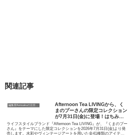
関連記事
Afternoon Tea LIVINGから、く
編集長Kensakuの注目ネタ
まのプーさんの限定コレクション
が7月31日(金)に登場！はちみつ
の日に向けた心温まる全41種類
ライフスタイルブランド『Afternoon Tea LIVING』が、『くまのプー
さん』をテーマにした限定コレクションを2026年7月31日(金)より発
売します。水彩やヴィンテージアートを用いた全41種類のアイテム