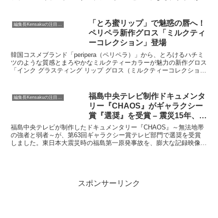
徴で、新作ショコラやマカロン、青山限定テリーヌなどがラインナッ
プされています。
「とろ蜜リップ」で魅惑の唇へ！
編集長Kensakuの注目ネタ
ペリペラ新作グロス「ミルクティ
ーコレクション」登場
韓国コスメブランド「peripera（ペリペラ）」から、とろけるハチミ
ツのような質感とまろやかなミルクティーカラーが魅力の新作グロス
「インク グラスティング リップ グロス（ミルクティーコレクショ
ン）」が2026年3月14日より全国のPLAZAで順次発売されます。全6
色のラインナップで、自然な血色感とボリュームのあるツヤ唇を演出
します。
福島中央テレビ制作ドキュメンタ
編集長Kensakuの注目ネタ
リー『CHAOS』がギャラクシー
賞『選奨』を受賞 – 震災15年、問
い直される真実とは？
福島中央テレビが制作したドキュメンタリー『CHAOS』～無法地帯
の強者と弱者～が、第63回ギャラクシー賞テレビ部門で選奨を受賞
しました。東日本大震災時の福島第一原発事故を、膨大な記録映像と
新証言で深く掘り下げた本作は、現代社会が抱える本質的な課題を浮
き彫りにしています。編集長KENSAKUが、この重要な作品のメッセ
ージとその意義を考察します。
スポンサーリンク