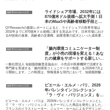
は、日々の暮らしに温かさをもたらすことでしょう。購入者限定の
「はちみつの日 記念ステッカー」キャンペーンも同時開催され、フ
ァン必見の内容です。
ライドシェア市場、2032年には
編集長Kensakuの注目ネタ
870億米ドル規模へ拡大予測！日
本のMaaSや高齢者移動手段とし
ての可能性とは？
QYResearchの最新レポートによると、ライドシェアの世界市場は
2032年までに870億米ドル規模に達する見込みです。日本市場におけ
るAI技術の進展、高齢者の交通権、副業需要の拡大といった成長要因
から、MaaS連携や自動運転技術との連動性、EV化の可能性まで、編
集長KENSAKUがその魅力と課題を深掘りします。
「腸内環境コミュニケーター制
編集長Kensakuの注目ネタ
度」が小売の現場を変える！あな
たの健康をサポートする新しい動
きに注目です
一般社団法人 短鎖脂肪酸普及協会が、小売店や医療機関で活躍する
専門家を育成する「腸内環境コミュニケーター制度」を2026年7月よ
り開始します。この制度は、情報過多な現代において、短鎖脂肪酸に
関する正しい知識と商品情報を生活者に届け、一人ひとりの健康行動
を後押しすることを目指しています。編集長KENSAKUが、この新し
い取り組みが私たちの健康にどう役立つのか、詳しくご紹介します。
ピエール・エルメ・パリ、2026
編集長Kensakuの注目ネタ
年バレンタインコレクション
「ラ・ヴィ・パリジェンヌ」を発
表
ピエール・エルメ・パリは、2026年バレンタインコレクションとし
て「ラ・ヴィ・パリジェンヌ」をテーマにした商品を発売しました。
フランスのイラストレーター、ジュリー・セールによるデザインが特