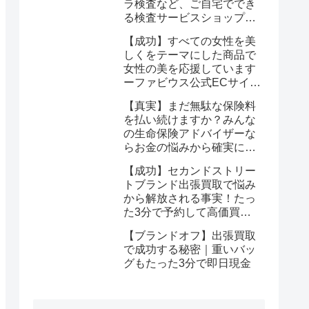
ラ検査など、ご自宅ででき
る検査サービスショップ
【プリメディカショップ】
【成功】すべての女性を美
ならたった1回で驚くほど
しくをテーマにした商品で
簡単に悩みが解消する事実
女性の美を応援しています
ーファビウス公式ECサイト
なら悩み解決｜モンドセレ
【真実】まだ無駄な保険料
クション金賞の秘密を公開
を払い続けますか？みんな
の生命保険アドバイザーな
らお金の悩みから確実に解
放される
【成功】セカンドストリー
トブランド出張買取で悩み
から解放される事実！たっ
た3分で予約して高価買取
を確定しませんか？
【ブランドオフ】出張買取
で成功する秘密｜重いバッ
グもたった3分で即日現金