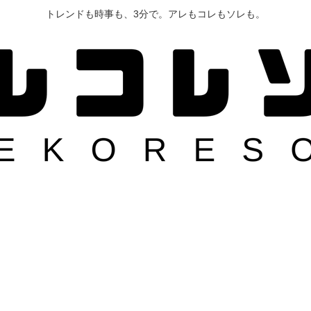
トレンドも時事も、3分で。アレもコレもソレも。