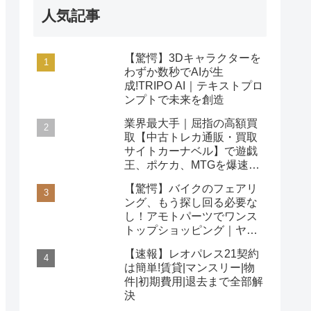
人気記事
【驚愕】3Dキャラクターを
わずか数秒でAIが生
成!TRIPO AI｜テキストプロ
ンプトで未来を創造
業界最大手｜屈指の高額買
取【中古トレカ通販・買取
サイトカーナベル】で遊戯
王、ポケカ、MTGを爆速査
定！
【驚愕】バイクのフェアリ
ング、もう探し回る必要な
し！アモトパーツでワンス
トップショッピング｜ヤマ
ハ/ホンダ/カワサキ対応
【速報】レオパレス21契約
は簡単!賃貸|マンスリー|物
件|初期費用|退去まで全部解
決