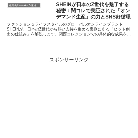
SHEINが日本のZ世代を魅了する
編集長Kensakuの注目ネタ
秘密：関コレで実証された「オン
デマンド生産」の力とSNS好循環
ファッション＆ライフスタイルのグローバルオンラインブランド
SHEINが、日本のZ世代から熱い支持を集める裏側にある「ヒット創
出の仕組み」を解説します。関西コレクションでの具体的な成果を通
じて、リアルタイムのトレンド把握と独自のオンデマンド生産モデ
ル、そしてSNSの好循環がどのようにして消費者の購買意欲に繋が
り、ファッション業界に新たな風を吹き込んでいるのか、その全貌に
迫ります。
スポンサーリンク