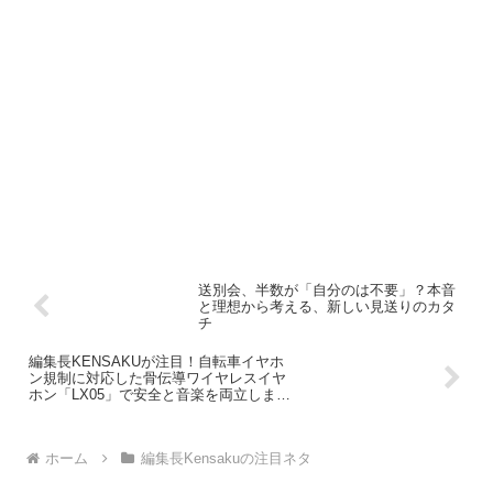
送別会、半数が「自分のは不要」？本音
と理想から考える、新しい見送りのカタ
チ
編集長KENSAKUが注目！自転車イヤホ
ン規制に対応した骨伝導ワイヤレスイヤ
ホン「LX05」で安全と音楽を両立しませ
んか？
ホーム
編集長Kensakuの注目ネタ