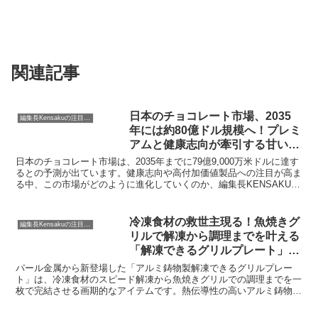
関連記事
日本のチョコレート市場、2035
編集長Kensakuの注目ネタ
年には約80億ドル規模へ！プレミ
アムと健康志向が牽引する甘い未
来とは？
日本のチョコレート市場は、2035年までに79億9,000万米ドルに達す
るとの予測が出ています。健康志向や高付加価値製品への注目が高ま
る中、この市場がどのように進化していくのか、編集長KENSAKUが
皆さんと一緒にその魅力と可能性を探ります。
冷凍食材の救世主現る！魚焼きグ
編集長Kensakuの注目ネタ
リルで解凍から調理までを叶える
「解凍できるグリルプレート」を
編集長KENSAKUが徹底解説
パール金属から新登場した「アルミ鋳物製解凍できるグリルプレー
ト」は、冷凍食材のスピード解凍から魚焼きグリルでの調理までを一
枚で完結させる画期的なアイテムです。熱伝導性の高いアルミ鋳物と
独自のアーチ形状が、調理の手間と後片付けの負担を軽減し、より美
味しくヘルシーな食卓をサポートします。編集長KENSAKUがその魅