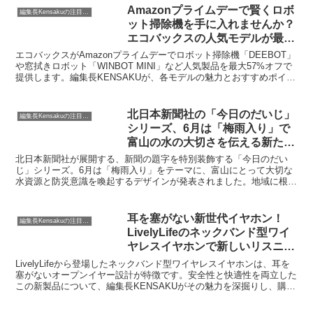
力を深掘りし、購入を検討している方へおすすめポイントをご紹介し
Amazonプライムデーで賢くロボ
編集長Kensakuの注目ネタ
ます。
ット掃除機を手に入れませんか？
エコバックスの人気モデルが最大
57%オフ！
エコバックスがAmazonプライムデーでロボット掃除機「DEEBOT」
や窓拭きロボット「WINBOT MINI」など人気製品を最大57%オフで
提供します。編集長KENSAKUが、各モデルの魅力とおすすめポイン
トを解説し、あなたのスマートライフを応援します。
北日本新聞社の「今日のだいじ」
編集長Kensakuの注目ネタ
シリーズ、6月は「梅雨入り」で
富山の水の大切さを伝える新たな
試み
北日本新聞社が展開する、新聞の題字を特別装飾する「今日のだい
じ」シリーズ。6月は「梅雨入り」をテーマに、富山にとって大切な
水資源と防災意識を喚起するデザインが発表されました。地域に根差
した情報発信のユニークな取り組みを、編集長KENSAKUがご紹介し
ます。
耳を塞がない新世代イヤホン！
編集長Kensakuの注目ネタ
LivelyLifeのネックバンド型ワイ
ヤレスイヤホンで新しいリスニン
グ体験を
LivelyLifeから登場したネックバンド型ワイヤレスイヤホンは、耳を
塞がないオープンイヤー設計が特徴です。安全性と快適性を両立した
この新製品について、編集長KENSAKUがその魅力を深掘りし、購入
を検討されている方へ役立つ情報をお届けします。