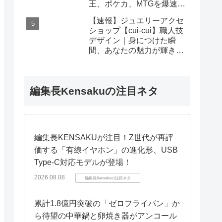
王、ポケカ、MTGを爆速査
定！
【速報】ジュエリーアクセ
ショップ【cui-cui】職人技
デザイン｜身につけた瞬
間、あなたの魅力が輝き出
す秘密
編集長Kensakuの注目ネタ
編集長KENSAKUが注目！Z世代が再評
価する「有線イヤホン」の進化形、USB
Type-C対応モデルが登場！
2026.08.08
編集長Kensakuの注目ネタ
累計1.8億円突破の「ゼロフライパン」か
ら待望の中華鍋と卵焼き器がアンコール