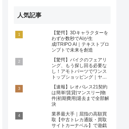
人気記事
【驚愕】3Dキャラクターを
わずか数秒でAIが生
成!TRIPO AI｜テキストプロ
ンプトで未来を創造
【驚愕】バイクのフェアリ
ング、もう探し回る必要な
し！アモトパーツでワンス
トップショッピング｜ヤマ
ハ/ホンダ/カワサキ対応
【速報】レオパレス21契約
は簡単!賃貸|マンスリー|物
件|初期費用|退去まで全部解
決
業界最大手｜屈指の高額買
取【中古トレカ通販・買取
サイトカーナベル】で遊戯