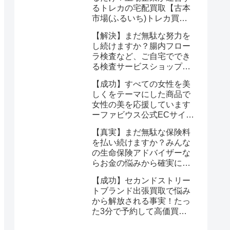
るトレカの宅配買取【古本
市場(ふるいち)トレカ買
取】なら驚くほど簡単に悩
【解決】まだ無駄な努力を
みが解決する
し続けますか？腸内フロー
ラ検査など、ご自宅ででき
る検査サービスショップ
【プリメディカショップ】
【成功】すべての女性を美
ならたった1回で驚くほど
しくをテーマにした商品で
簡単に悩みが解消する事実
女性の美を応援しています
ーファビウス公式ECサイト
なら悩み解決｜モンドセレ
【真実】まだ無駄な保険料
クション金賞の秘密を公開
を払い続けますか？みんな
の生命保険アドバイザーな
らお金の悩みから確実に解
放される
【成功】セカンドストリー
トブランド出張買取で悩み
から解放される事実！たっ
た3分で予約して高価買取
を確定しませんか？