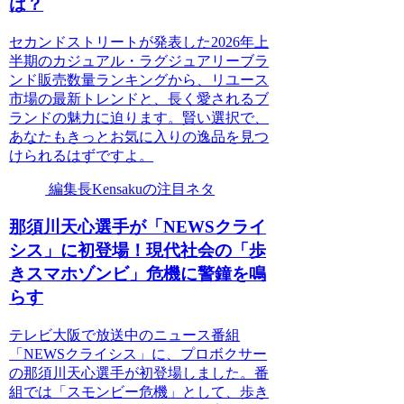
は？
セカンドストリートが発表した2026年上
半期のカジュアル・ラグジュアリーブラ
ンド販売数量ランキングから、リユース
市場の最新トレンドと、長く愛されるブ
ランドの魅力に迫ります。賢い選択で、
あなたもきっとお気に入りの逸品を見つ
けられるはずですよ。
編集長Kensakuの注目ネタ
那須川天心選手が「NEWSクライ
シス」に初登場！現代社会の「歩
きスマホゾンビ」危機に警鐘を鳴
らす
テレビ大阪で放送中のニュース番組
「NEWSクライシス」に、プロボクサー
の那須川天心選手が初登場しました。番
組では「スモンビー危機」として、歩き