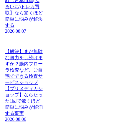
取【古本市場(ふ
るいち)トレカ買
取】なら驚くほど
簡単に悩みが解決
する
2026.08.07
【解決】まだ無駄
な努力をし続けま
すか？腸内フロー
ラ検査など、ご自
宅でできる検査サ
ービスショップ
【プリメディカシ
ョップ】ならたっ
た1回で驚くほど
簡単に悩みが解消
する事実
2026.08.06