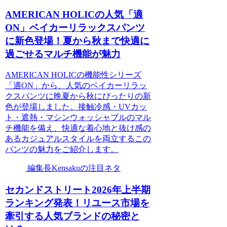
AMERICAN HOLICの人気「適
ON」ベイカーリラックスパンツ
に新色登場！夏から秋まで快適に
過ごせるマルチ機能が魅力
AMERICAN HOLICの機能性シリーズ
「適ON」から、人気のベイカーリラッ
クスパンツに晩夏から秋にぴったりの新
色が登場しました。接触冷感・UVカッ
ト・遮熱・マシンウォッシャブルのマル
チ機能を備え、快適な着心地と抜け感の
あるカジュアルスタイルを両立するこの
パンツの魅力をご紹介します。
編集長Kensakuの注目ネタ
セカンドストリート2026年上半期
ランキング発表！リユース市場を
牽引する人気ブランドの秘密と