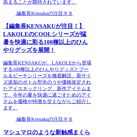
高まることが期待されています。
編集長Kensakuの注目ネタ
【編集長KENSAKUが注目！】
LAKOLEのCOOLシリーズが猛
暑を快適に彩る100種以上のひん
やりグッズを展開！
編集長KENSAKUが、LAKOLEから登場
する100種以上のひんやりグッズとプー
ル＆ビーチシリーズを徹底解説。新サイ
ズ追加のボトル型氷のうや価格改定され
たアイスネックリング、新作アイテムま
で、今年の夏を快適に過ごすためのアイ
テムを価格や特徴を交えながらご紹介し
ます。
編集長Kensakuの注目ネタ
マシュマロのような新触感まくら