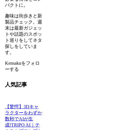
パクトに。
趣味は街歩きと新
製品チェック。週
末は最新ガジェッ
トや話題のスポッ
ト巡りをしてネタ
探しをしていま
す。
Kensakuをフォロ
ーする
人気記事
【驚愕】3Dキャ
ラクターをわずか
数秒でAIが生
成!TRIPO AI｜テ