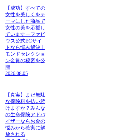
【成功】すべての
女性を美しくをテ
ーマにした商品で
女性の美を応援し
ていますーファビ
ウス公式ECサイ
トなら悩み解決｜
モンドセレクショ
ン金賞の秘密を公
開
2026.08.05
【真実】まだ無駄
な保険料を払い続
けますか？みんな
の生命保険アドバ
イザーならお金の
悩みから確実に解
放される