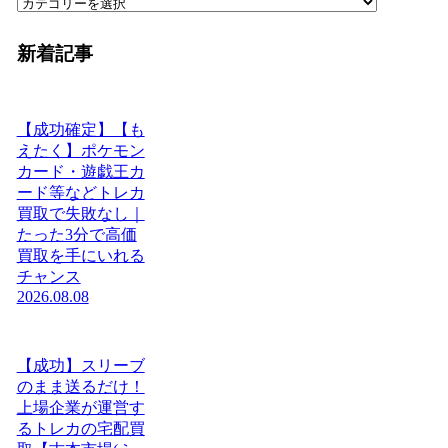
新着記事
【成功確定】【も
えたく】ポケモン
カード・遊戯王カ
ード等などトレカ
買取で失敗なし｜
たった3分で高価
買取を手にいれる
チャンス
2026.08.08
【成功】スリーブ
のまま送るだけ！
上場企業が運営す
るトレカの宅配買