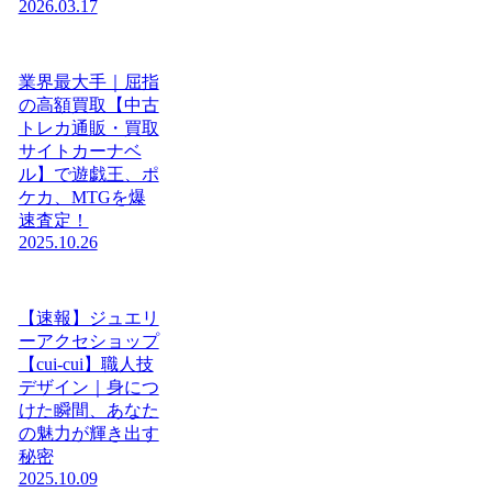
2026.03.17
業界最大手｜屈指
の高額買取【中古
トレカ通販・買取
サイトカーナベ
ル】で遊戯王、ポ
ケカ、MTGを爆
速査定！
2025.10.26
【速報】ジュエリ
ーアクセショップ
【cui-cui】職人技
デザイン｜身につ
けた瞬間、あなた
の魅力が輝き出す
秘密
2025.10.09