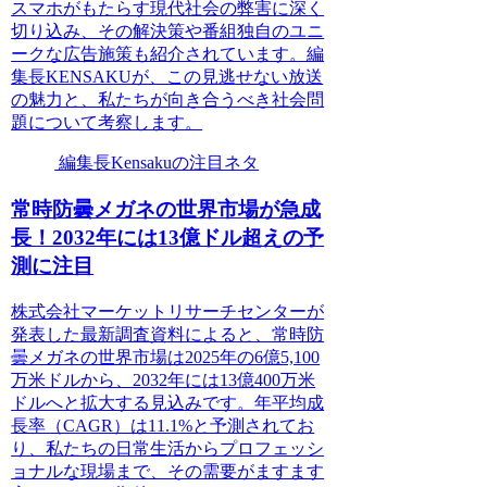
スマホがもたらす現代社会の弊害に深く
切り込み、その解決策や番組独自のユニ
ークな広告施策も紹介されています。編
集長KENSAKUが、この見逃せない放送
の魅力と、私たちが向き合うべき社会問
題について考察します。
編集長Kensakuの注目ネタ
常時防曇メガネの世界市場が急成
長！2032年には13億ドル超えの予
測に注目
株式会社マーケットリサーチセンターが
発表した最新調査資料によると、常時防
曇メガネの世界市場は2025年の6億5,100
万米ドルから、2032年には13億400万米
ドルへと拡大する見込みです。年平均成
長率（CAGR）は11.1%と予測されてお
り、私たちの日常生活からプロフェッシ
ョナルな現場まで、その需要がますます