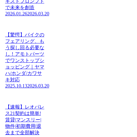
キストプロンプト
で未来を創造
2026.01.26
2026.03.20
【驚愕】バイクの
フェアリング、も
う探し回る必要な
し！アモトパーツ
でワンストップシ
ョッピング｜ヤマ
ハ/ホンダ/カワサ
キ対応
2025.10.13
2026.03.20
【速報】レオパレ
ス21契約は簡単!
賃貸|マンスリー|
物件|初期費用|退
去まで全部解決