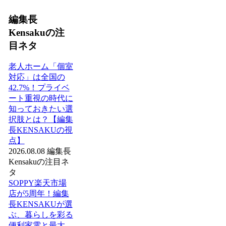
編集長
Kensakuの注
目ネタ
老人ホーム「個室
対応」は全国の
42.7%！プライベ
ート重視の時代に
知っておきたい選
択肢とは？【編集
長KENSAKUの視
点】
2026.08.08
編集長
Kensakuの注目ネ
タ
SOPPY楽天市場
店が5周年！編集
長KENSAKUが選
ぶ、暮らしを彩る
便利家電と最大