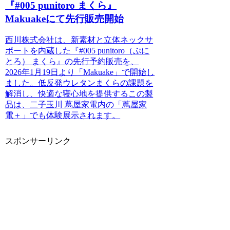
『#005 punitoro まくら』
Makuakeにて先行販売開始
西川株式会社は、新素材と立体ネックサ
ポートを内蔵した『#005 punitoro（ぷに
とろ） まくら』の先行予約販売を、
2026年1月19日より「Makuake」で開始し
ました。低反発ウレタンまくらの課題を
解消し、快適な寝心地を提供するこの製
品は、二子玉川 蔦屋家電内の「蔦屋家
電＋」でも体験展示されます。
スポンサーリンク