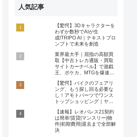
人気記事
【驚愕】3Dキャラクターを
わずか数秒でAIが生
成!TRIPO AI｜テキストプロ
ンプトで未来を創造
業界最大手｜屈指の高額買
取【中古トレカ通販・買取
サイトカーナベル】で遊戯
王、ポケカ、MTGを爆速査
定！
【驚愕】バイクのフェアリ
ング、もう探し回る必要な
し！アモトパーツでワンス
トップショッピング｜ヤマ
ハ/ホンダ/カワサキ対応
【速報】レオパレス21契約
は簡単!賃貸|マンスリー|物
件|初期費用|退去まで全部解
決