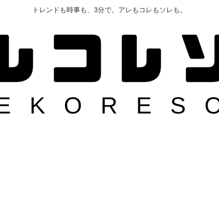
トレンドも時事も、3分で。アレもコレもソレも。