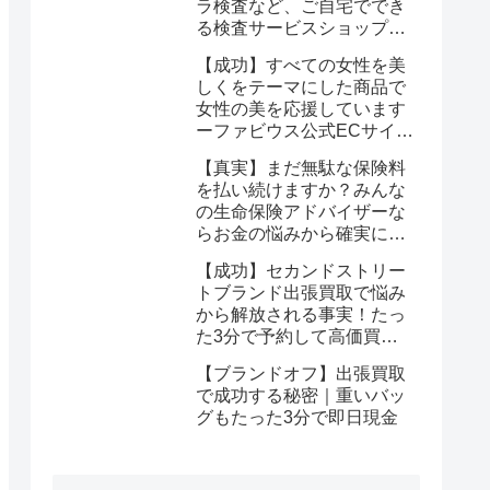
ラ検査など、ご自宅ででき
る検査サービスショップ
【プリメディカショップ】
【成功】すべての女性を美
ならたった1回で驚くほど
しくをテーマにした商品で
簡単に悩みが解消する事実
女性の美を応援しています
ーファビウス公式ECサイト
なら悩み解決｜モンドセレ
【真実】まだ無駄な保険料
クション金賞の秘密を公開
を払い続けますか？みんな
の生命保険アドバイザーな
らお金の悩みから確実に解
放される
【成功】セカンドストリー
トブランド出張買取で悩み
から解放される事実！たっ
た3分で予約して高価買取
を確定しませんか？
【ブランドオフ】出張買取
で成功する秘密｜重いバッ
グもたった3分で即日現金