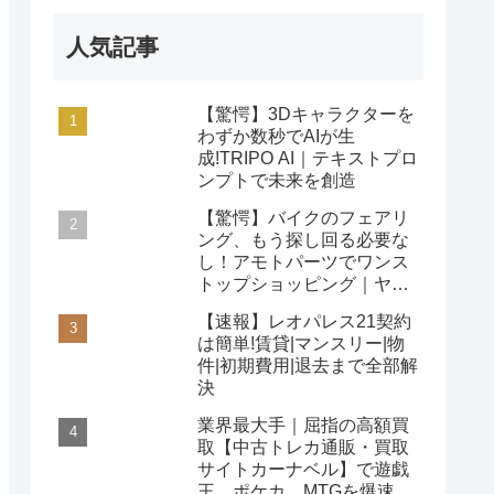
人気記事
【驚愕】3Dキャラクターを
わずか数秒でAIが生
成!TRIPO AI｜テキストプロ
ンプトで未来を創造
【驚愕】バイクのフェアリ
ング、もう探し回る必要な
し！アモトパーツでワンス
トップショッピング｜ヤマ
ハ/ホンダ/カワサキ対応
【速報】レオパレス21契約
は簡単!賃貸|マンスリー|物
件|初期費用|退去まで全部解
決
業界最大手｜屈指の高額買
取【中古トレカ通販・買取
サイトカーナベル】で遊戯
王、ポケカ、MTGを爆速査