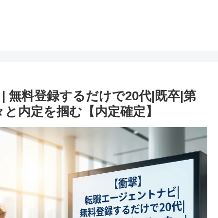
 無料登録するだけで20代|既卒|第
次々と内定を掴む【内定確定】