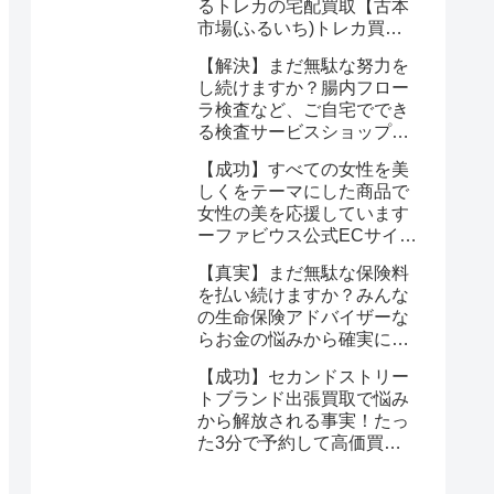
るトレカの宅配買取【古本
市場(ふるいち)トレカ買
取】なら驚くほど簡単に悩
【解決】まだ無駄な努力を
みが解決する
し続けますか？腸内フロー
ラ検査など、ご自宅ででき
る検査サービスショップ
【プリメディカショップ】
【成功】すべての女性を美
ならたった1回で驚くほど
しくをテーマにした商品で
簡単に悩みが解消する事実
女性の美を応援しています
ーファビウス公式ECサイト
なら悩み解決｜モンドセレ
【真実】まだ無駄な保険料
クション金賞の秘密を公開
を払い続けますか？みんな
の生命保険アドバイザーな
らお金の悩みから確実に解
放される
【成功】セカンドストリー
トブランド出張買取で悩み
から解放される事実！たっ
た3分で予約して高価買取
を確定しませんか？