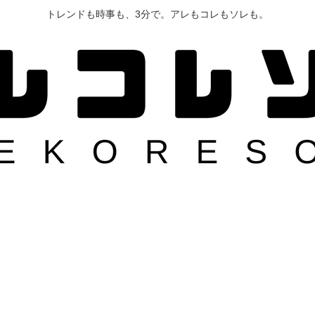
トレンドも時事も、3分で。アレもコレもソレも。