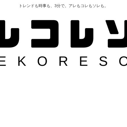
トレンドも時事も、3分で。アレもコレもソレも。