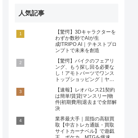
人気記事
【驚愕】3Dキャラクターを
わずか数秒でAIが生
成!TRIPO AI｜テキストプロ
ンプトで未来を創造
【驚愕】バイクのフェアリ
ング、もう探し回る必要な
し！アモトパーツでワンス
トップショッピング｜ヤマ
ハ/ホンダ/カワサキ対応
【速報】レオパレス21契約
は簡単!賃貸|マンスリー|物
件|初期費用|退去まで全部解
決
業界最大手｜屈指の高額買
取【中古トレカ通販・買取
サイトカーナベル】で遊戯
王、ポケカ、MTGを爆速査