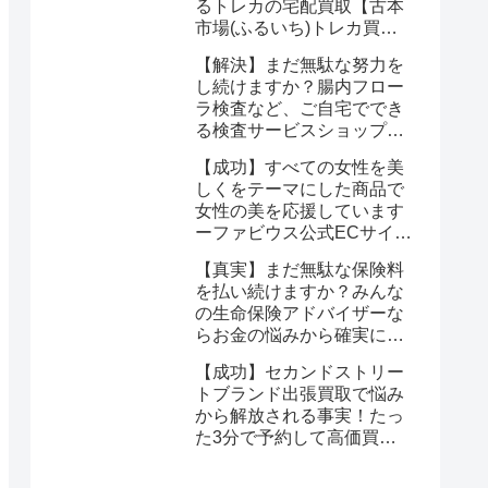
るトレカの宅配買取【古本
市場(ふるいち)トレカ買
取】なら驚くほど簡単に悩
【解決】まだ無駄な努力を
みが解決する
し続けますか？腸内フロー
ラ検査など、ご自宅ででき
る検査サービスショップ
【プリメディカショップ】
【成功】すべての女性を美
ならたった1回で驚くほど
しくをテーマにした商品で
簡単に悩みが解消する事実
女性の美を応援しています
ーファビウス公式ECサイト
なら悩み解決｜モンドセレ
【真実】まだ無駄な保険料
クション金賞の秘密を公開
を払い続けますか？みんな
の生命保険アドバイザーな
らお金の悩みから確実に解
放される
【成功】セカンドストリー
トブランド出張買取で悩み
から解放される事実！たっ
た3分で予約して高価買取
を確定しませんか？