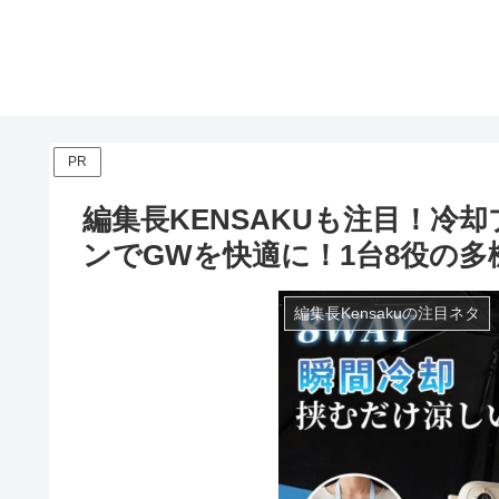
PR
編集長KENSAKUも注目！冷
ンでGWを快適に！1台8役の
編集長Kensakuの注目ネタ