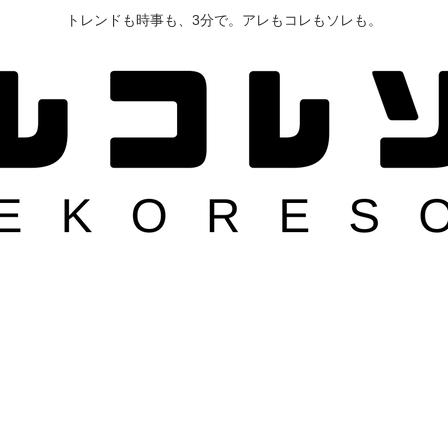
トレンドも時事も、3分で。アレもコレもソレも。