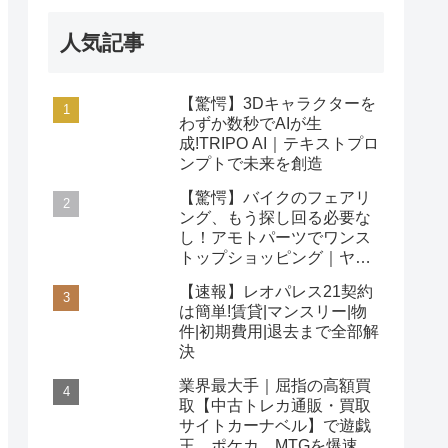
人気記事
【驚愕】3Dキャラクターを
わずか数秒でAIが生
成!TRIPO AI｜テキストプロ
ンプトで未来を創造
【驚愕】バイクのフェアリ
ング、もう探し回る必要な
し！アモトパーツでワンス
トップショッピング｜ヤマ
ハ/ホンダ/カワサキ対応
【速報】レオパレス21契約
は簡単!賃貸|マンスリー|物
件|初期費用|退去まで全部解
決
業界最大手｜屈指の高額買
取【中古トレカ通販・買取
サイトカーナベル】で遊戯
王、ポケカ、MTGを爆速査