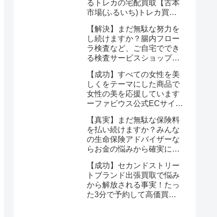
るトレカの宅配買取【古本
市場(ふるいち)トレカ買
取】なら驚くほど簡単に悩
【解決】まだ無駄な努力を
みが解決する
し続けますか？腸内フロー
ラ検査など、ご自宅ででき
る検査サービスショップ
【プリメディカショップ】
【成功】すべての女性を美
ならたった1回で驚くほど
しくをテーマにした商品で
簡単に悩みが解消する事実
女性の美を応援しています
ーファビウス公式ECサイト
なら悩み解決｜モンドセレ
【真実】まだ無駄な保険料
クション金賞の秘密を公開
を払い続けますか？みんな
の生命保険アドバイザーな
らお金の悩みから確実に解
放される
【成功】セカンドストリー
トブランド出張買取で悩み
から解放される事実！たっ
た3分で予約して高価買取
を確定しませんか？