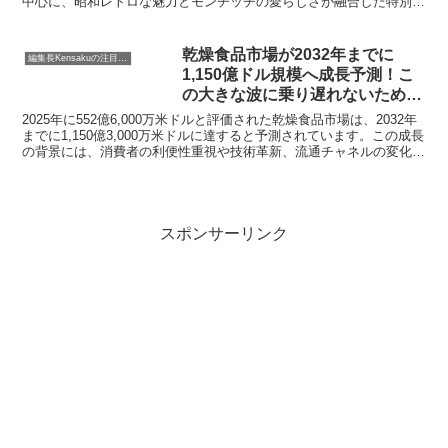
中心に、昭和レトロな魅力とモンチッチの愛らしさが融合した特別な
コレクション。Tシャツやルームウェア、キュートな雑貨まで、購入
を検討しているあなたの背中を押す情報が満載です。
乾燥食品市場が2032年までに
編集長Kensakuの注目ネタ
1,150億ドル規模へ成長予測！こ
の大きな波に乗り遅れないための
市場動向レポートをご紹介します
2025年に552億6,000万米ドルと評価された乾燥食品市場は、2032年
までに1,150億3,000万米ドルに達すると予測されています。この成長
の背景には、消費者の利便性重視や技術革新、流通チャネルの変化が
あります。本記事では、このダイナミックな市場の全体像と未来を読
み解くための最新レポートをご紹介します。
スポンサーリンク