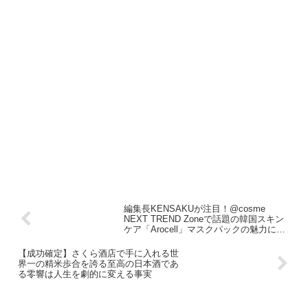
編集長KENSAKUが注目！@cosme
NEXT TREND Zoneで話題の韓国スキン
ケア「Arocell」マスクパックの魅力に迫
る
【成功確定】さくら酒店で手に入れる世
界一の精米歩合を誇る至高の日本酒であ
る零響は人生を劇的に変える事実