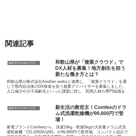
関連記事
和歌山県が「複業クラウド」で
編集長Kensakuの注目ネタ
DX人材を募集！地方創生を担う
新たな働き方とは？
和歌山県が株式会社Another worksと連携し、「複業クラウド」を通
じて県内自治体のDX推進を担う複業アドバイザーを募集しました。
人口減少や少子高齢化といった課題に対し、民間人材の専門知識を活
用するこの取り組みは、地方創生と新しい働き方の可能性を示してい
ます。
新生活の救世主！Comfeeのドラ
編集長Kensakuの注目ネタ
ム式洗濯乾燥機が99,800円で登
場！
家電ブランドComfeeから、洗濯10kg・乾燥5kgの大容量ドラム式洗
濯乾燥機「CD-105DA1(W)」が99,800円で新登場。コンパクト設計で