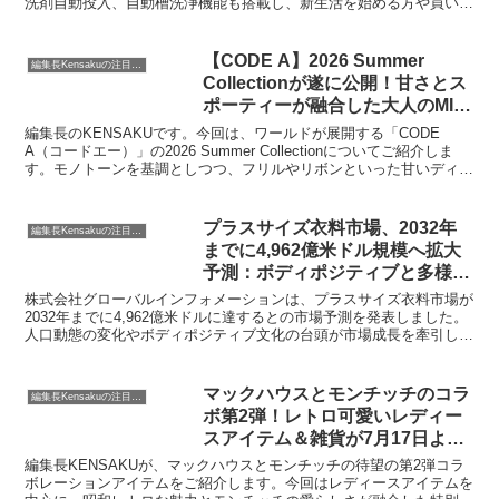
洗剤自動投入、自動槽洗浄機能も搭載し、新生活を始める方や買い替
えを検討している方におすすめの一台です。
【CODE A】2026 Summer
編集長Kensakuの注目ネタ
Collectionが遂に公開！甘さとス
ポーティーが融合した大人のMIX
スタイルに注目です！
編集長のKENSAKUです。今回は、ワールドが展開する「CODE
A（コードエー）」の2026 Summer Collectionについてご紹介しま
す。モノトーンを基調としつつ、フリルやリボンといった甘いディテ
ールとスポーティーな要素が融合した、魅力的なコレクションが発表
されました。名古屋でのPOP UP SHOP情報もございますので、ぜひ
最後までご覧ください。
プラスサイズ衣料市場、2032年
編集長Kensakuの注目ネタ
までに4,962億米ドル規模へ拡大
予測：ボディポジティブと多様性
が牽引するファッションの未来
株式会社グローバルインフォメーションは、プラスサイズ衣料市場が
2032年までに4,962億米ドルに達するとの市場予測を発表しました。
人口動態の変化やボディポジティブ文化の台頭が市場成長を牽引して
おり、アパレル企業にはフィット感とインクルーシブ性を重視した戦
略が求められています。
マックハウスとモンチッチのコラ
編集長Kensakuの注目ネタ
ボ第2弾！レトロ可愛いレディー
スアイテム＆雑貨が7月17日より
登場
編集長KENSAKUが、マックハウスとモンチッチの待望の第2弾コラ
ボレーションアイテムをご紹介します。今回はレディースアイテムを