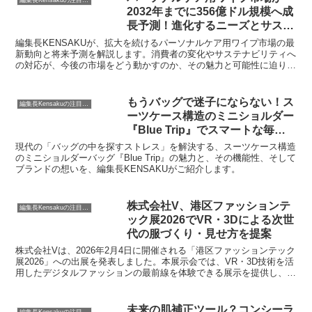
2032年までに356億ドル規模へ成
長予測！進化するニーズとサステ
ナビリティが鍵
編集長KENSAKUが、拡大を続けるパーソナルケア用ワイプ市場の最
新動向と将来予測を解説します。消費者の変化やサステナビリティへ
の対応が、今後の市場をどう動かすのか、その魅力と可能性に迫りま
す。
もうバッグで迷子にならない！ス
編集長Kensakuの注目ネタ
ーツケース構造のミニショルダー
『Blue Trip』でスマートな毎日
を
現代の「バッグの中を探すストレス」を解決する、スーツケース構造
のミニショルダーバッグ『Blue Trip』の魅力と、その機能性、そして
ブランドの想いを、編集長KENSAKUがご紹介します。
株式会社V、港区ファッションテ
編集長Kensakuの注目ネタ
ック展2026でVR・3Dによる次世
代の服づくり・見せ方を提案
株式会社Vは、2026年2月4日に開催される「港区ファッションテック
展2026」への出展を発表しました。本展示会では、VR・3D技術を活
用したデジタルファッションの最前線を体験できる展示を提供し、デ
ジタルファッション購入体験やバーチャルアイテムの開発プロセスを
紹介することで、ファッション業界のDX推進に貢献します。
未来の肌補正ツール？コンシーラ
編集長Kensakuの注目ネタ