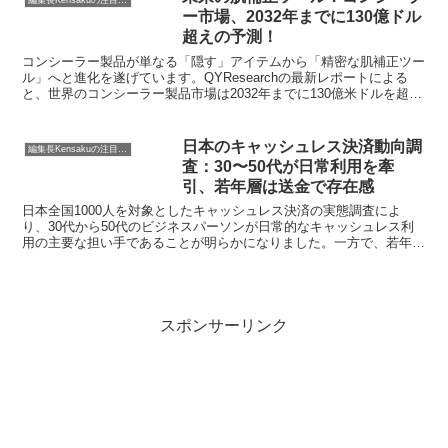
ー市場、2032年までに130億ドル
超えの予測！
コンシーラー製品が単なる「隠す」アイテムから「精密な肌補正ツー
ル」へと進化を遂げています。QYResearchの最新レポートによる
と、世界のコンシーラー製品市場は2032年までに130億米ドルを超え
る規模に拡大すると予測されています。スキンケア成分の統合、
SNS主導の消費行動、メンズグルーミング市場の拡大など、市場を
牽引する要因と、製品選びのヒントを編集長KENSAKUが解説しま
日本のキャッシュレス決済動向調
編集長Kensakuの注目ネタ
す。
査：30〜50代が日常利用を牽
引、若年層は送金で存在感
日本全国1000人を対象としたキャッシュレス決済の実態調査によ
り、30代から50代のビジネスパーソンが日常的なキャッシュレス利
用の主要な担い手であることが明らかになりました。一方で、若年層
は個人間送金などのソーシャルな用途でキャッシュレス決済を活用し
ている実態が浮き彫りになっています。
スポンサーリンク