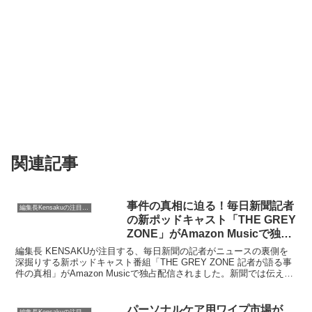
関連記事
事件の真相に迫る！毎日新聞記者
編集長Kensakuの注目ネタ
の新ポッドキャスト「THE GREY
ZONE」がAmazon Musicで独占
配信開始
編集長 KENSAKUが注目する、毎日新聞の記者がニュースの裏側を
深掘りする新ポッドキャスト番組「THE GREY ZONE 記者が語る事
件の真相」がAmazon Musicで独占配信されました。新聞では伝えき
れない「グレーゾーン」に迫るこの番組は、私たちの知的好奇心をく
すぐるはずです。
パーソナルケア用ワイプ市場が
編集長Kensakuの注目ネタ