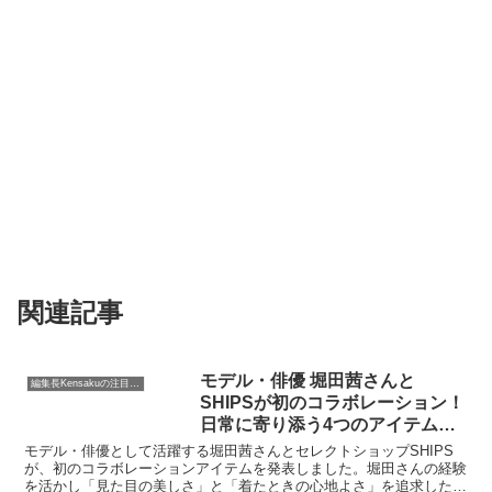
関連記事
モデル・俳優 堀田茜さんと
編集長Kensakuの注目ネタ
SHIPSが初のコラボレーション！
日常に寄り添う4つのアイテムで
「心地よさ」を追求
モデル・俳優として活躍する堀田茜さんとセレクトショップSHIPS
が、初のコラボレーションアイテムを発表しました。堀田さんの経験
を活かし「見た目の美しさ」と「着たときの心地よさ」を追求した全