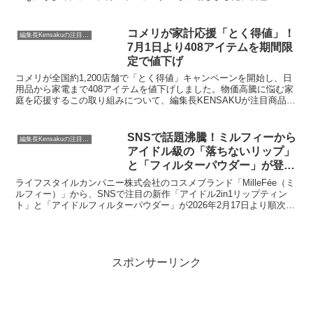
「Dawn」スエードの繊細な色合いと上質な素材感が、大人の装いに
洗練された奥行きをプラスします。
コメリが家計応援「とく得値」！
編集長Kensakuの注目ネタ
7月1日より408アイテムを期間限
定で値下げ
コメリが全国約1,200店舗で「とく得値」キャンペーンを開始し、日
用品から家電まで408アイテムを値下げしました。物価高騰に悩む家
庭を応援するこの取り組みについて、編集長KENSAKUが注目商品と
ともに詳しくご紹介します。
SNSで話題沸騰！ミルフィーから
編集長Kensakuの注目ネタ
アイドル級の「落ちないリップ」
と「フィルターパウダー」が登
場！
ライフスタイルカンパニー株式会社のコスメブランド「MilleFée（ミ
ルフィー）」から、SNSで注目の新作「アイドル2in1リップティン
ト」と「アイドルフィルターパウダー」が2026年2月17日より順次発
売されます。塗り直しいらずのキープ力と圧倒的なツヤを叶えるリッ
プ、そして一瞬で毛穴レスの陶器肌を演出するパウダーで、あなたの
理想のアイドルオーラを叶えましょう。
スポンサーリンク