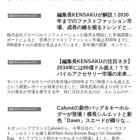
4型のコレクションは、忙しい現代の大人に寄り添う、まさに日常に
フィットするアイテムばかりです。編集長KENSAKUが、その魅力と
購入を後押しするポイントを詳しくご紹介します。
編集長KENSAKUが解説！2030
編集長Kensakuの注目ネタ
年までのファストファッション市
場、成長の鍵を握るトレンドと
は？
株式会社グローバルインフォメーションが販売を開始した市場調査レ
ポートによると、世界のファストファッション市場は2030年までに
898億米ドルの成長が見込まれています。若年層の需要、オンライン
ショッピング向けARアプリの台頭、ソーシャルメディアマーケティ
ングなどが成長を牽引する要因として注目されており、編集長
KENSAKUがその詳細と市場の未来について深掘りします。
【編集長KENSAKUの注目ネタ】
編集長Kensakuの注目ネタ
2034年には86億ドル超え！？モ
バイルアクセサリー市場の未来
と、気になるエコフレンドリーな
モバイルアクセサリーの日本市場が2034年までに86億ドルを超える
新製品
という調査レポートが発表されました。環境意識の高まりやEコマー
スの進化が市場を牽引する中、特に注目されるのが、エレコムのナト
リウムイオンバッテリー搭載モバイルバッテリー「DE-C55L-9000」
です。このレポートから、私たちのモバイルライフを豊かにするアク
セサリー選びのヒントを探ります。
Cafunéの新作バッグ＆キーホル
編集長Kensakuの注目ネタ
ダーが登場！横長シルエットと新
色「Dawn」スエードが織りなす
大人の魅力
モダンバッグブランドCafunéから、今季注目の「イースト ウエス
ト」シルエットを纏う新作Mini Asra Boston BagとOri Shoulder
Bag、そしてブランド初のキーホルダーが登場しました。新色