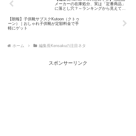
メーカーの在庫処分、実は「定番商品」
に落とし穴？～ランキングから見えてく
る賢い商品企画のヒント～
【朗報】子供靴サブスクKutoon（クトゥ
ーン）｜おしゃれ子供靴が定額料金で手
軽にゲット
ホーム
編集長Kensakuの注目ネタ
スポンサーリンク