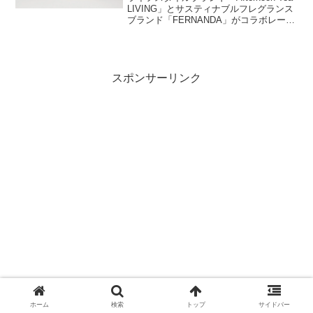
LIVING」とサスティナブルフレグランス
ブランド「FERNANDA」がコラボレーシ
ョンし、瑞々しい柚子の香りのコレクシ
ョンを2026年7月22日(水)より発売しま
す。ボディケアからルームフレグランス
まで、様々なアイテムで柚子の香りを楽
しめます。
スポンサーリンク
ホーム
検索
トップ
サイドバー