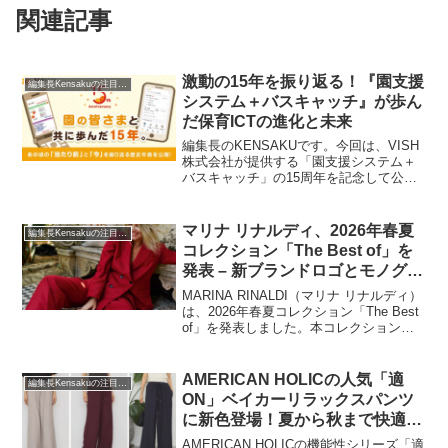
関連記事
激動の15年を振り返る！『園支援
編集長Kensakuの注目ネタ
システム＋バスキャッチ』が歩ん
だ保育ICTの進化と未来
編集長のKENSAKUです。今回は、VISH
株式会社が提供する「園支援システム＋
バスキャッチ」の15周年を記念して公開
された歴史年表に注目しました。ガラケ
ー時代からAI時代へと移り変わる中で、
どのように保育現場の課題を解決し、進
マリナ リナルディ、2026年春夏
編集長Kensakuの注目ネタ
化してきたのか。その軌跡と、導入を検
コレクション「The Best of」を
討されている方が知りたいサービスの特
発表 – 新ブランドロゴとモノグラ
徴について、深掘りしてお伝えします。
ムもデビュー
MARINA RINALDI（マリナ リナルディ）
は、2026年春夏コレクション「The Best
of」を発表しました。本コレクションで
は、新たなブランドロゴとモノグラム
「MR」が導入され、ブランドの新たなア
イデンティティを象徴しています。女性
AMERICAN HOLICの人気「適
編集長Kensakuの注目ネタ
の多様なニーズに応え、親密な関係を育
ON」ベイカーリラックスパンツ
むというブランドの価値観を称えるコレ
に新色登場！夏から秋まで快適に
クションです。
過ごせるマルチ機能が魅力
AMERICAN HOLICの機能性シリーズ「適