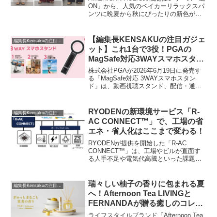
ON」から、人気のベイカーリラックスパ
ンツに晩夏から秋にぴったりの新色が登
場しました。接触冷感・UVカット・遮
熱・マシンウォッシャブルのマルチ機能
を備え、快適な着心地と抜け感のあるカ
【編集長KENSAKUの注目ガジェ
編集長Kensakuの注目ネタ
ジュアルスタイルを両立するこのパンツ
ット】これ1台で3役！PGAの
の魅力をご紹介します。
MagSafe対応3WAYスマホスタン
ドが、あなたのスマホライフを変
株式会社PGAが2026年6月19日に発売す
えるかもしれません
る「MagSafe対応 3WAYスマホスタン
ド」は、動画視聴スタンド、配信・通話
用三脚、撮影用自撮り棒の3機能を凝縮し
た多機能アイテムです。MagSafe対応で
ピタッと固定でき、カラビナ仕様で持ち
RYODENの新環境サービス「R-
編集長Kensakuの注目ネタ
運びも簡単。付属のメタルリングを使え
AC CONNECT™」で、工場の省
ばMagSafe非対応の機種でも利用可能で
エネ・省人化はここまで変わる！
す。価格は1,980円（税込）と手頃で、
日々のスマホ利用をより快適にする可能
RYODENが提供を開始した「R-AC
性を秘めています。
CONNECT™」は、工場やビルが直面す
る人手不足や電気代高騰といった課題に
対し、統合監視制御システムを中核とし
た環境サービスで解決策を提案します。
クラウドによる遠隔監視・制御、高い拡
瑞々しい柚子の香りに包まれる夏
編集長Kensakuの注目ネタ
張性、そして補助金活用も可能なこのサ
へ！Afternoon Tea LIVINGと
ービスは、施設の運用を劇的に効率化
FERNANDAが贈る癒しのコレク
し、持続可能な未来を築く一助となるで
ション
しょう。
ライフスタイルブランド「Afternoon Tea