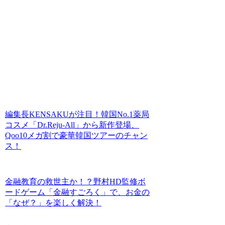
編集長KENSAKUが注目！韓国No.1薬局
コスメ「Dr.Reju-All」から新作登場、
Qoo10メガ割で豪華韓国ツアーのチャン
ス！
金融教育の救世主か！？野村HD監修ボ
ードゲーム「金融すごろく」で、お金の
「なぜ？」を楽しく解決！