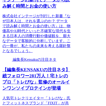
み解く時間とお金の使い方
株式会社インテージが刊行した新書『な
ぜ日本人は、それを選ぶのか？ データ
で読み解く時間とお金の使い方』は、物
価高やAI時代といった不確実な現代を生
きる日本人の消費行動や価値観を、膨大
なデータで客観的に分析しています。こ
の一冊が、私たちの未来を考える羅針盤
となるでしょう。
編集長Kensakuの注目ネタ
【編集長KENSAKUの注目ネタ】
総フォロワー281万人！宅トレの
プロ「トレぴな」監修のオールイ
ンワンソイプロテインが登場
人気宅トレクリエイター「トレぴな」氏
とフィットネスブランド「FIXIT」が共