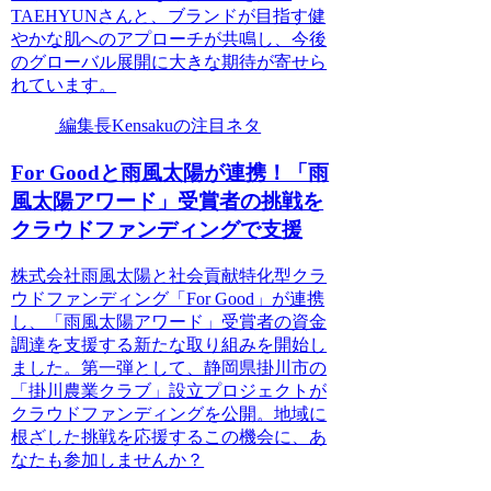
TAEHYUNさんと、ブランドが目指す健
やかな肌へのアプローチが共鳴し、今後
のグローバル展開に大きな期待が寄せら
れています。
編集長Kensakuの注目ネタ
For Goodと雨風太陽が連携！「雨
風太陽アワード」受賞者の挑戦を
クラウドファンディングで支援
株式会社雨風太陽と社会貢献特化型クラ
ウドファンディング「For Good」が連携
し、「雨風太陽アワード」受賞者の資金
調達を支援する新たな取り組みを開始し
ました。第一弾として、静岡県掛川市の
「掛川農業クラブ」設立プロジェクトが
クラウドファンディングを公開。地域に
根ざした挑戦を応援するこの機会に、あ
なたも参加しませんか？