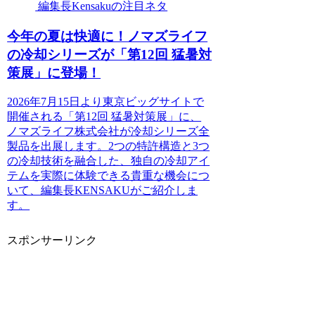
編集長Kensakuの注目ネタ
今年の夏は快適に！ノマズライフ
の冷却シリーズが「第12回 猛暑対
策展」に登場！
2026年7月15日より東京ビッグサイトで
開催される「第12回 猛暑対策展」に、
ノマズライフ株式会社が冷却シリーズ全
製品を出展します。2つの特許構造と3つ
の冷却技術を融合した、独自の冷却アイ
テムを実際に体験できる貴重な機会につ
いて、編集長KENSAKUがご紹介しま
す。
スポンサーリンク