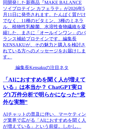
同開発した新商品『MAKE BALANCE
ソイプロテイン カフェラテ』が2026年5
月11日に発売されます。たんぱく質だけ
でなく、11種のビタミン、3種のミネラ
ル、植物性乳酸菌、水溶性食物繊維を凝
縮した、まさに「オールインワン」のバ
ランス補給プロテインです。編集長
KENSAKUが、その魅力と購入を検討さ
れている方へのメッセージをお届けしま
す。
編集長Kensakuの注目ネタ
「AIにおすすめを聞く人が増えて
いる」は本当か？ ChatGPT実ロ
グ1万件分析で明らかになった“意
外な実態”
AIチャットの普及に伴い、マーケティン
グ業界で広がる「AIにおすすめを聞く人
が増えている」という前提。しかし、