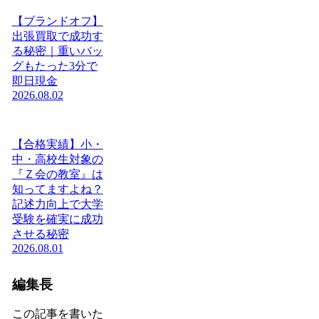
【ブランドオフ】
出張買取で成功す
る秘密｜重いバッ
グもたった3分で
即日現金
2026.08.02
【合格実績】小・
中・高校生対象の
『Ｚ会の教室』は
知ってますよね？
記述力向上で大学
受験を確実に成功
させる秘密
2026.08.01
編集長
この記事を書いた