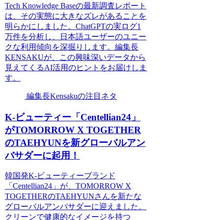
Tech Knowledge Baseの最新調査レポート
は、その実態に大きなズレがあることを
明らかにしました。ChatGPTの実ログ1
万件を分析し、日本語ユーザーのユニー
クな利用傾向を深掘りします。編集長
KENSAKUが、この興味深いデータから
見えてくるAI活用のヒントをお届けしま
す。
編集長Kensakuの注目ネタ
K-ビューティー「Centellian24」
がTOMORROW X TOGETHER
のTAEHYUNを新グローバルアン
バサダーに起用！
韓国発K-ビューティーブランド
「Centellian24」が、TOMORROW X
TOGETHERのTAEHYUNさんを新たな
グローバルアンバサダーに迎えました。
クリーンで健康的なイメージを持つ