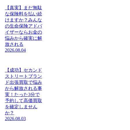
【真実】まだ無駄
な保険料を払い続
けますか？みんな
の生命保険アドバ
イザーならお金の
悩みから確実に解
放される
2026.08.04
【成功】セカンド
ストリートブラン
ド出張買取で悩み
から解放される事
実！たった3分で
予約して高価買取
を確定しません
か？
2026.08.03