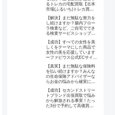
るトレカの宅配買取【古本
市場(ふるいち)トレカ買
取】なら驚くほど簡単に悩
【解決】まだ無駄な努力を
みが解決する
し続けますか？腸内フロー
ラ検査など、ご自宅ででき
る検査サービスショップ
【プリメディカショップ】
【成功】すべての女性を美
ならたった1回で驚くほど
しくをテーマにした商品で
簡単に悩みが解消する事実
女性の美を応援しています
ーファビウス公式ECサイト
なら悩み解決｜モンドセレ
【真実】まだ無駄な保険料
クション金賞の秘密を公開
を払い続けますか？みんな
の生命保険アドバイザーな
らお金の悩みから確実に解
放される
【成功】セカンドストリー
トブランド出張買取で悩み
から解放される事実！たっ
た3分で予約して高価買取
を確定しませんか？