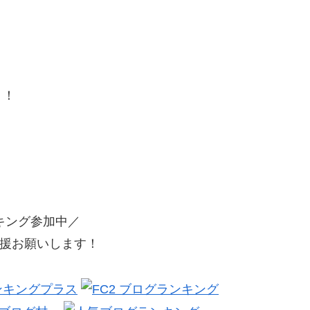
う！
キング参加中／
援お願いします！