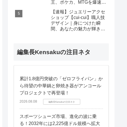
王、ポケカ、MTGを爆速査
定！
【速報】ジュエリーアクセ
ショップ【cui-cui】職人技
デザイン｜身につけた瞬
間、あなたの魅力が輝き出
す秘密
編集長Kensakuの注目ネタ
累計1.8億円突破の「ゼロフライパン」か
ら待望の中華鍋と卵焼き器がアンコール
プロジェクトで再登場！
2026.08.08
編集長Kensakuの注目ネタ
スポーツシューズ市場、進化の波に乗
る！2032年には2,225億ドル規模へ拡大