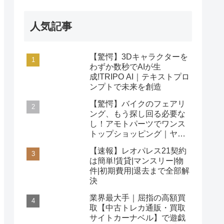
人気記事
【驚愕】3Dキャラクターを
わずか数秒でAIが生
成!TRIPO AI｜テキストプロ
ンプトで未来を創造
【驚愕】バイクのフェアリ
ング、もう探し回る必要な
し！アモトパーツでワンス
トップショッピング｜ヤマ
ハ/ホンダ/カワサキ対応
【速報】レオパレス21契約
は簡単!賃貸|マンスリー|物
件|初期費用|退去まで全部解
決
業界最大手｜屈指の高額買
取【中古トレカ通販・買取
サイトカーナベル】で遊戯