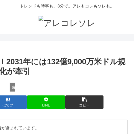
トレンドも時事も、3分で。アレもコレもソレも。
031年には132億9,000万米ドル規
化が牽引
編集長Kensakuの注目ネタ
はてブ
LINE
コピー
告が含まれています。