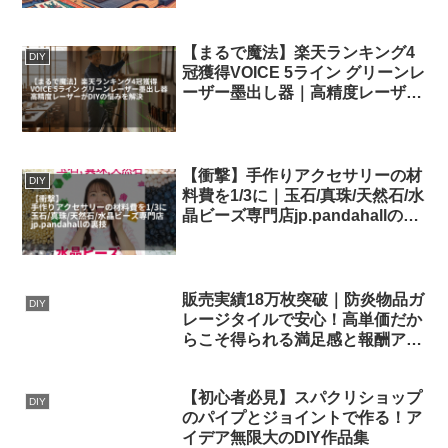
【まるで魔法】楽天ランキング4
DIY
冠獲得VOICE 5ライン グリーンレ
ーザー墨出し器｜高精度レーザー
がDIYの悩みを解決
【衝撃】手作りアクセサリーの材
DIY
料費を1/3に｜玉石/真珠/天然石/水
晶ビーズ専門店jp.pandahallの裏
技
販売実績18万枚突破｜防炎物品ガ
DIY
レージタイルで安心！高単価だか
らこそ得られる満足感と報酬アッ
プ
【初心者必見】スパクリショップ
DIY
のパイプとジョイントで作る！ア
イデア無限大のDIY作品集