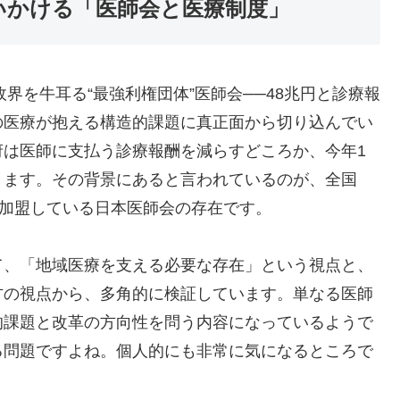
 が問いかける「医師会と医療制度」
6「政界を牛耳る“最強利権団体”医師会──48兆円と診療報
の医療が抱える構造的課題に真正面から切り込んでい
府は医師に支払う診療報酬を減らすどころか、今年1
きます。その背景にあると言われているのが、全国
が加盟している日本医師会の存在です。
て、「地域医療を支える必要な存在」という視点と、
方の視点から、多角的に検証しています。単なる医師
的課題と改革の方向性を問う内容になっているようで
る問題ですよね。個人的にも非常に気になるところで