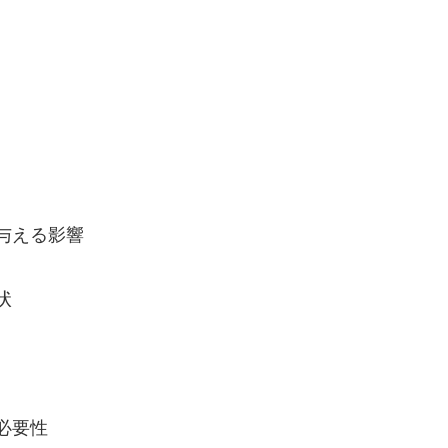
与える影響
状
必要性