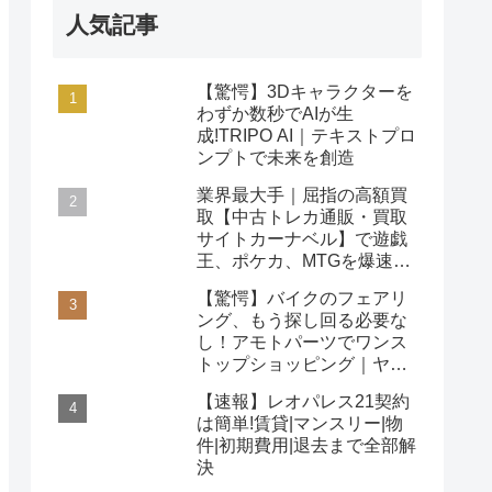
人気記事
【驚愕】3Dキャラクターを
わずか数秒でAIが生
成!TRIPO AI｜テキストプロ
ンプトで未来を創造
業界最大手｜屈指の高額買
取【中古トレカ通販・買取
サイトカーナベル】で遊戯
王、ポケカ、MTGを爆速査
定！
【驚愕】バイクのフェアリ
ング、もう探し回る必要な
し！アモトパーツでワンス
トップショッピング｜ヤマ
ハ/ホンダ/カワサキ対応
【速報】レオパレス21契約
は簡単!賃貸|マンスリー|物
件|初期費用|退去まで全部解
決