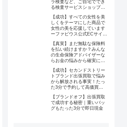
ラ検査など、ご自宅ででき
る検査サービスショップ
【プリメディカショップ】
【成功】すべての女性を美
ならたった1回で驚くほど
しくをテーマにした商品で
簡単に悩みが解消する事実
女性の美を応援しています
ーファビウス公式ECサイト
なら悩み解決｜モンドセレ
【真実】まだ無駄な保険料
クション金賞の秘密を公開
を払い続けますか？みんな
の生命保険アドバイザーな
らお金の悩みから確実に解
放される
【成功】セカンドストリー
トブランド出張買取で悩み
から解放される事実！たっ
た3分で予約して高価買取
を確定しませんか？
【ブランドオフ】出張買取
で成功する秘密｜重いバッ
グもたった3分で即日現金