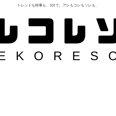
トレンドも時事も、3分で。アレもコレもソレも。