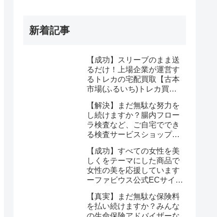
新着記事
【成功】スリーブのまま送
るだけ！上場企業が運営す
るトレカの宅配買取【古本
市場(ふるいち)トレカ買
取】なら驚くほど簡単に悩
【解決】まだ無駄な努力を
みが解決する
し続けますか？腸内フロー
ラ検査など、ご自宅ででき
る検査サービスショップ
【プリメディカショップ】
【成功】すべての女性を美
ならたった1回で驚くほど
しくをテーマにした商品で
簡単に悩みが解消する事実
女性の美を応援しています
ーファビウス公式ECサイト
なら悩み解決｜モンドセレ
【真実】まだ無駄な保険料
クション金賞の秘密を公開
を払い続けますか？みんな
の生命保険アドバイザーな