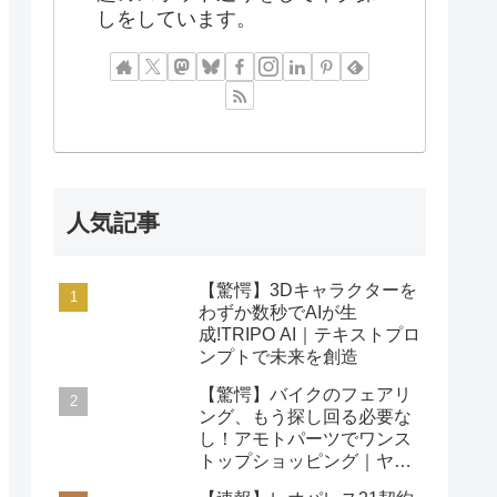
しをしています。
人気記事
【驚愕】3Dキャラクターを
わずか数秒でAIが生
成!TRIPO AI｜テキストプロ
ンプトで未来を創造
【驚愕】バイクのフェアリ
ング、もう探し回る必要な
し！アモトパーツでワンス
トップショッピング｜ヤマ
ハ/ホンダ/カワサキ対応