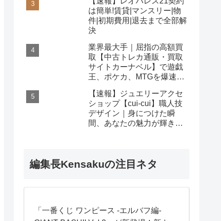
【速報】レオパレス21契約
は簡単!賃貸|マンスリー|物
件|初期費用|退去まで全部解
決
業界最大手｜屈指の高額買
取【中古トレカ通販・買取
サイトカーナベル】で遊戯
王、ポケカ、MTGを爆速査
定！
【速報】ジュエリーアクセ
ショップ【cui-cui】職人技
デザイン｜身につけた瞬
間、あなたの魅力が輝き出
す秘密
編集長Kensakuの注目ネタ
「一番くじ ワンピース -エルバフ編-