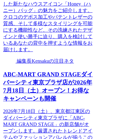
した新たなハウスアイコン「Honey（ハ
ニー）バッグ」の魅力をご紹介します。
クロコのデボス加工やパテントレザーの
質感、そして多様なスタイリングを可能
にする機能性など、その洗練されたデザ
インと使い勝手に迫り、購入を検討して
いるあなたの背中を押すような情報をお
届けします。
編集長Kensakuの注目ネタ
ABC-MART GRAND STAGEダイ
バーシティ東京プラザ店が2026年
7月18日（土）オープン！お得な
キャンペーンも開催
2026年7月18日（土）、東京都江東区の
ダイバーシティ東京プラザに「ABC-
MART GRAND STAGE」の新店舗がオ
ープンします。厳選されたトレンドアイ
テムやファッションアパレルが揃うこの