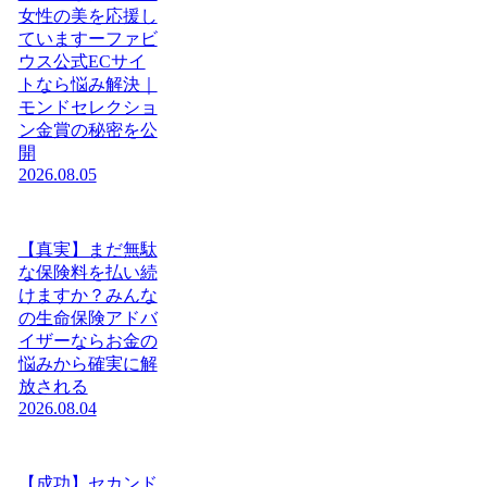
女性の美を応援し
ていますーファビ
ウス公式ECサイ
トなら悩み解決｜
モンドセレクショ
ン金賞の秘密を公
開
2026.08.05
【真実】まだ無駄
な保険料を払い続
けますか？みんな
の生命保険アドバ
イザーならお金の
悩みから確実に解
放される
2026.08.04
【成功】セカンド