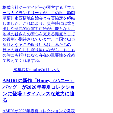
株式会社ジーアイビーが運営する「ブル
ースカイランドリー」が、この度、静岡
県菊川市西横地自治会と災害協定を締結
しました。これにより、災害時には炊き
出しや簡易的な電力供給が可能となり、
地域の皆さんの安心を支える拠点として
の役割が期待されています。全国で63カ
所目となるこの取り組みは、私たちの
日々の暮らしに寄り添いながら、もしも
の時にも頼りになる存在の重要性を改め
て教えてくれますね。
編集長Kensakuの注目ネタ
AMIRIの新作「Honey（ハニー）
バッグ」が2026年春夏コレクショ
ンに登場！タイムレスな魅力に迫
る
AMIRIが2026年春夏コレクションで発表