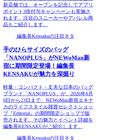
新店舗では、オープンを記念してアプリ
ポイント3倍付与キャンペーンも実施さ
れます。注目のスニーカーやアパレル商
品もご紹介します。
編集長Kensakuの注目ネタ
手のひらサイズのバッグ
「NANOPLUS」がNEWoMan新
宿に期間限定登場！編集長
KENSAKUが魅力を深掘り
軽量・コンパクト・丈夫な日本のバッグ
ブランド「NANOPLUS」が、2026年6月
9日から23日まで、NEWoMan新宿エキナ
カのライフスタイル雑貨セレクトショッ
プ『Editorial』の期間限定ショップで販
売されます。その魅力とイベント詳細を
編集長KENSAKUがご紹介します。
編集長Kensakuの注目ネタ