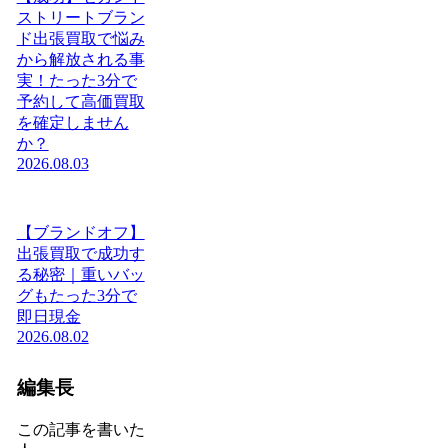
ストリートブラン
ド出張買取で悩み
から解放される事
実！たった3分で
予約して高価買取
を確定しません
か？
2026.08.03
【ブランドオフ】
出張買取で成功す
る秘密｜重いバッ
グもたった3分で
即日現金
2026.08.02
編集長
この記事を書いた