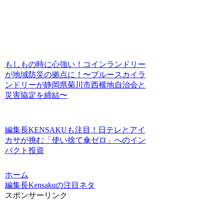
もしもの時に心強い！コインランドリー
が地域防災の拠点に！〜ブルースカイラ
ンドリーが静岡県菊川市西横地自治会と
災害協定を締結〜
編集長KENSAKUも注目！日テレとアイ
カサが挑む「使い捨て傘ゼロ」へのイン
パクト投資
ホーム
編集長Kensakuの注目ネタ
スポンサーリンク