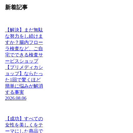
新着記事
【解決】まだ無駄
な努力をし続けま
すか？腸内フロー
ラ検査など、ご自
宅でできる検査サ
ービスショップ
【プリメディカシ
ョップ】ならたっ
た1回で驚くほど
簡単に悩みが解消
する事実
2026.08.06
【成功】すべての
女性を美しくをテ
ーマにした商品で