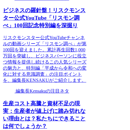
ビジネスの羅針盤！リスクモンス
ター公式YouTube「リスモン調
べ」100回記念特別編を深掘り
リスクモンスター公式YouTubeチャンネ
ルの動画シリーズ「リスモン調べ」が第
100回を迎えました。累計再生回数1,000
万回を突破し、ビジネスパーソンに役立
つ情報を提供し続けるこの人気シリーズ
の魅力と、特別編「平成から令和への変
化に対する意識調査」の注目ポイント
を、編集長KENSAKUがご紹介します。
編集長Kensakuの注目ネタ
生産コスト高騰と資材不足の現
実：生産者が値上げに踏み切れな
い理由とは？私たちにできること
は何でしょうか？