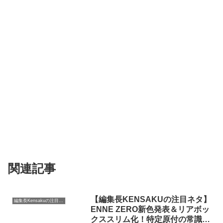
関連記事
【編集長KENSAKUの注目ネタ】
編集長Kensakuの注目ネタ
ENNE ZERO新色発表＆リアボッ
クススリム化！特定原付の常識を