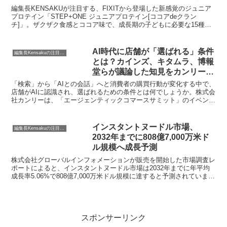
で子どもの「伸びしろ」を応援し
編集長KENSAKUが注目する、FIXITから登場した新感覚のジュニア
ませんか？
プロテイン「STEP+ONE ジュニアプロテイン[ココアdeクラン
チ]」。ザクザク食感とココア味で、成長期の子どもに必要な15種の
栄養素をおやつ感覚で補給できる画期的な製品です。購入を検討して
いる方へ、その魅力と詳細をお届けします。
AI時代に店舗が「選ばれる」条件
編集長Kensakuの注目ネタ
とは？カインズ、キタムラ、博報
堂らが議論した知見をカンリーが
無料公開
「検索」から「AIとの会話」へと消費者の購買行動が変化する中で、
店舗がAIに認識され、選ばれるための条件とは何でしょうか。株式会
社カンリーは、「エージェンティックコマースサミット」のイベント
レポートとホワイトペーパーを公開し、カインズ、キタムラ、博報堂
などの業界リーダーが議論した店舗経営の未来に関する知見を明らか
にしました。本記事では、AI時代を生き抜く店舗事業者が明日から実
インスタントヌードル市場、
編集長Kensakuの注目ネタ
践できる3つのステップと、具体的な成功事例をご紹介します。
2032年までに808億7,000万米ド
ル規模へ成長予測
株式会社グローバルインフォメーションが販売を開始した市場調査レ
ポートによると、インスタントヌードル市場は2032年までに年平均
成長率5.06%で808億7,000万米ドル規模に達すると予測されていま
す。消費者の嗜好やサプライチェーンの変化が市場を再定義していま
す。
スポンサーリンク