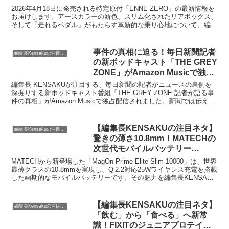
覆す「走れるペダル」の魅力に迫
2026年4月18日に発売される特定原付「ENNE ZERO」の最新情報を
る
お届けします。アースカラーの新色、スリム化されたリアボックス、
そして「走れるペダル」がもたらす革新的な乗り心地について、編集
長KENSAKUが詳しく解説します。先行販売のお得な情報もお見逃し
なく。
事件の真相に迫る！毎日新聞記者
編集長Kensakuの注目ネタ
の新ポッドキャスト「THE GREY
ZONE」がAmazon Musicで独占
配信開始
編集長 KENSAKUが注目する、毎日新聞の記者がニュースの裏側を
深掘りする新ポッドキャスト番組「THE GREY ZONE 記者が語る事
件の真相」がAmazon Musicで独占配信されました。新聞では伝えき
れない「グレーゾーン」に迫るこの番組は、私たちの知的好奇心をく
すぐるはずです。
【編集長KENSAKUの注目ネタ】
編集長Kensakuの注目ネタ
驚きの薄さ10.8mm！MATECHの
次世代モバイルバッテリー
「MagOn Prime Elite Slim
MATECHから新登場した「MagOn Prime Elite Slim 10000」は、世界
10000」があなたの充電ライフを
最薄クラスの10.8mmを実現し、Qi2.2対応25Wワイヤレス充電を搭載
した画期的なモバイルバッテリーです。その魅力を編集長KENSAKU
変えるかもしれません
が詳しく解説し、Amazonでの発売記念キャンペーン情報もお届けし
ます。
【編集長KENSAKUの注目ネタ】
編集長Kensakuの注目ネタ
「飲む」から「食べる」へ新常
識！FIXITのジュニアプロテイン