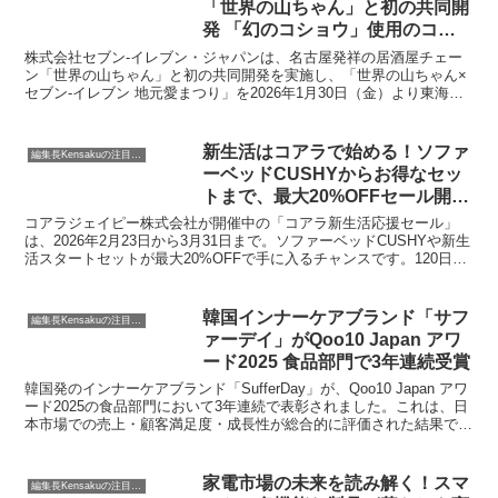
「世界の山ちゃん」と初の共同開
発 「幻のコショウ」使用のコラ
ボ商品9品を東海エリアで展開
株式会社セブン‐イレブン・ジャパンは、名古屋発祥の居酒屋チェー
ン「世界の山ちゃん」と初の共同開発を実施し、「世界の山ちゃん×
セブン‐イレブン 地元愛まつり」を2026年1月30日（金）より東海エ
リア3県（愛知県、岐阜県、三重県）のセブン‐イレブン店舗で開催し
ます。本フェアでは、「幻の手羽先」で知られる秘伝のスパイス「幻
のコショウ」を使用したおむすび、惣菜、揚げものなど計9品が提供
新生活はコアラで始める！ソファ
編集長Kensakuの注目ネタ
されます。
ーベッドCUSHYからお得なセッ
トまで、最大20%OFFセール開催
中
コアラジェイピー株式会社が開催中の「コアラ新生活応援セール」
は、2026年2月23日から3月31日まで。ソファーベッドCUSHYや新生
活スタートセットが最大20%OFFで手に入るチャンスです。120日間
トライアルや青山ストアでの体験イベントもご紹介。
韓国インナーケアブランド「サフ
編集長Kensakuの注目ネタ
ァーデイ」がQoo10 Japan アワ
ード2025 食品部門で3年連続受賞
韓国発のインナーケアブランド「SufferDay」が、Qoo10 Japan アワ
ード2025の食品部門において3年連続で表彰されました。これは、日
本市場での売上・顧客満足度・成長性が総合的に評価された結果で
す。今後はオフラインチャネルの拡大も予定しており、さらなるブラ
ンド認知向上を目指します。
家電市場の未来を読み解く！スマ
編集長Kensakuの注目ネタ