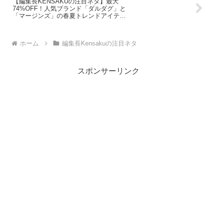
【編集長KENSAKUの注目ネタ】最大
74%OFF！人気ブランド「ダルダグ」と
「マージンズ」の春夏トレンドアイテム
がお得に手に入るチャンス！
ホーム
編集長Kensakuの注目ネタ
スポンサーリンク