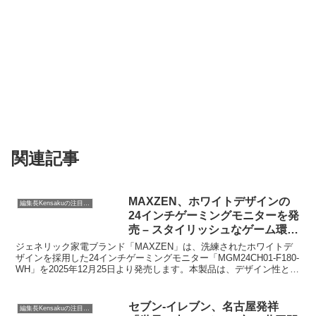
関連記事
MAXZEN、ホワイトデザインの
編集長Kensakuの注目ネタ
24インチゲーミングモニターを発
売 – スタイリッシュなゲーム環境
を実現
ジェネリック家電ブランド「MAXZEN」は、洗練されたホワイトデ
ザインを採用した24インチゲーミングモニター「MGM24CH01-F180-
WH」を2025年12月25日より発売します。本製品は、デザイン性と機
能性を両立し、快適なゲーミング環境を提供します。
セブン‐イレブン、名古屋発祥
編集長Kensakuの注目ネタ