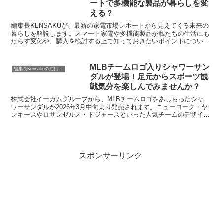
ートで多機能な製品が暮らしを変
える？
編集長KENSAKUが、最新の家電市場レポートから見えてくる未来の
暮らしを解説します。スマート家電や多機能製品が私たちの生活にも
たらす変化や、購入を検討する上で知っておきたいポイントについ
て、温かい目線でお届けします。
MLBチームロゴ入りシャワーサン
編集長Kensakuの注目ネタ
ダルが登場！足元からスポーツ観
戦気分を楽しんでみませんか？
株式会社イーカムグループから、MLBチームロゴをあしらったシャ
ワーサンダルが2026年3月中旬より発売されます。ニューヨーク・ヤ
ンキースやロサンゼルス・ドジャースといった人気チームのデザイン
が施されており、普段使いからレジャーまで幅広く活躍するアイテム
です。豊富なカラーバリエーションと魅力的な価格で、MLBファン
はもちろん、デイリーコーデにスポーティーなアクセントを加えたい
方にもおすすめです。
スポンサーリンク