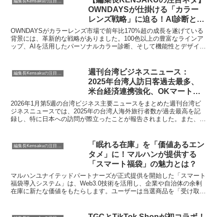
編集長Kensakuの注目ネタ
OWNDAYSが仕掛ける「カラー
レンズ戦略」に迫る！AI診断と新
作サングラスで、あなたの夏を彩
OWNDAYSがカラーレンズ市場で前年比170%超の成長を遂げている
るアイウェア体験はいかがです
背景には、革新的な戦略がありました。100色以上の豊富なラインア
ップ、AIを活用したパーソナルカラー診断、そして機能性とデザイン
か？
を兼ね備えた新作サングラス。編集長KENSAKUが、その魅力と新し
いアイウェア体験について、購入を検討している皆さんの目線でご紹
介します。
週刊台湾ビジネスニュース：
編集長Kensakuの注目ネタ
2025年台湾人訪日客過去最多、
米台経済連携強化、OKマート買
収など
2026年1月第5週の台湾ビジネス主要ニュースをまとめた週刊台湾ビ
ジネスニュースでは、2025年の台湾人海外旅行者数が過去最高を記
録し、特に日本への訪問が際立ったことが報告されました。また、米
国と台湾が経済繁栄パートナーシップ対話（EPPD）を通じてAIやド
ローンサプライチェーンでの連携を強化する新たな枠組みを発表する
など、多岐にわたるビジネス動向が注目されます。
「眠れる在庫」を「価値あるエン
編集長Kensakuの注目ネタ
タメ」に！マルハンが提供する
「スマート福袋」の魅力とは？
マルハンユナイテッドパートナーズが正式提供を開始した「スマート
福袋導入システム」は、Web3.0技術を活用し、企業や自治体の余剰
在庫に新たな価値をもたらします。ユーザーは当選商品を「受け取
り」または「即時現金化」できる画期的な仕組みで、β版では初週売
上1.2億円を達成。その魅力と導入メリットを編集長KENSAKUが解
説します。
TGCとTikTok Shopが初コラボ！