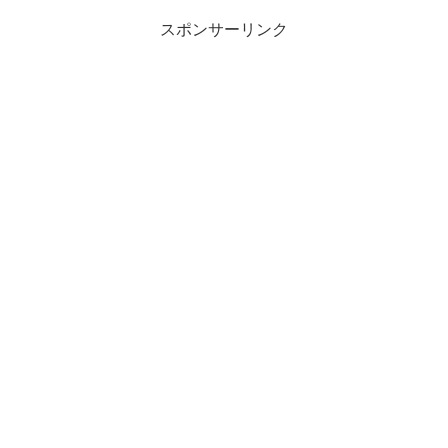
って見逃せない情報が満載です。どのような成分が注目され、どのよ
うな製品形態が人気を集めているのか、そしてどのように購入できる
スポンサーリンク
のか、一緒に見ていきましょう。