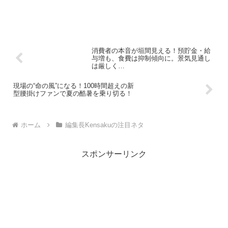
消費者の本音が垣間見える！預貯金・給
与増も、食費は抑制傾向に。景気見通し
は厳しく…
現場の“命の風”になる！100時間超えの新
型腰掛けファンで夏の酷暑を乗り切る！
ホーム
編集長Kensakuの注目ネタ
スポンサーリンク