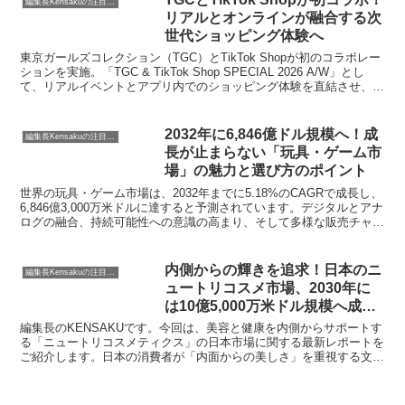
編集長Kensakuの注目ネタ
リアルとオンラインが融合する次
世代ショッピング体験へ
東京ガールズコレクション（TGC）とTikTok Shopが初のコラボレー
ションを実施。「TGC & TikTok Shop SPECIAL 2026 A/W」とし
て、リアルイベントとアプリ内でのショッピング体験を直結させ、新
たなトレンドを発見し、そのまま購入できる仕組みを提供します。ク
リエイターによる商品紹介や先行販売キャンペーンなど、イベント前
から楽しめる企画が満載です。
2032年に6,846億ドル規模へ！成
編集長Kensakuの注目ネタ
長が止まらない「玩具・ゲーム市
場」の魅力と選び方のポイント
世界の玩具・ゲーム市場は、2032年までに5.18%のCAGRで成長し、
6,846億3,000万米ドルに達すると予測されています。デジタルとアナ
ログの融合、持続可能性への意識の高まり、そして多様な販売チャネ
ルが、この市場をどのように再構築しているのか、その魅力と選び方
のポイントをご紹介します。
内側からの輝きを追求！日本のニ
編集長Kensakuの注目ネタ
ュートリコスメ市場、2030年に
は10億5,000万米ドル規模へ成長
予測
編集長のKENSAKUです。今回は、美容と健康を内側からサポートす
る「ニュートリコスメティクス」の日本市場に関する最新レポートを
ご紹介します。日本の消費者が「内面からの美しさ」を重視する文化
と、最新の科学的イノベーションが融合し、市場が大きく成長してい
る背景を探ります。このレポートは、2030年までに市場規模が10億
5,000万米ドルに達すると予測しており、美容に関心のある方々にと