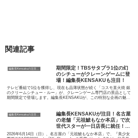
関連記事
期間限定！TBSサタプラ1位の幻
編集長Kensakuの注目ネタ
のシチューがクレーンゲームに登
場！編集長KENSAKUも注目！
テレビ番組で1位を獲得し、現在も品薄状態が続く「コスモ直火焼 銀
のクリームシチュー・ルー」が、クレーンゲーム専門店の景品として
期間限定で登場します。編集長KENSAKUが、この特別な企画の魅力
と、入手困難なシチューを手に入れるチャンスについてご紹介しま
す。
編集長KENSAKUが注目！名古屋
編集長Kensakuの注目ネタ
の老舗「元祖鯱もなか本店」で次
世代スターが一日店長に就任！限
定チェキ付きセットは必見です！
2026年6月14日（日）、名古屋の「元祖鯱もなか本店」で、『美少女