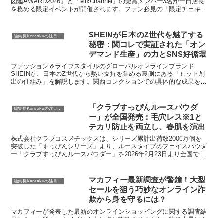
図鑑AWARD2026』と『MixChannel』の受賞メンバー3名が一日店長
を務める限定イベントが開催されます。ファン必見の「限定チェキ付
き鯱もなかセット」も販売され、伝統ある老舗と次世代カルチャーが
融合する特別な一日を編集長KENSAKUがご紹介します。
SHEINが日本のZ世代を魅了する
編集長Kensakuの注目ネタ
秘密：関コレで実証された「オン
デマンド生産」の力とSNS好循環
ファッション＆ライフスタイルのグローバルオンラインブランド
SHEINが、日本のZ世代から熱い支持を集める裏側にある「ヒット創
出の仕組み」を解説します。関西コレクションでの具体的な成果を通
じて、リアルタイムのトレンド把握と独自のオンデマンド生産モデ
ル、そしてSNSの好循環がどのようにして消費者の購買意欲に繋が
り、ファッション業界に新たな風を吹き込んでいるのか、その全貌に
「クラブすっぴんルースパウダ
編集長Kensakuの注目ネタ
迫ります。
ー」が全国発売：毛穴レス※1と
テカリ防止を両立し、春肌を演出
株式会社クラブコスメチックスは、シリーズ累計出荷数2000万個を
突破した「すっぴんシリーズ」より、ルースタイプのフェイスパウダ
ー「クラブすっぴんルースパウダー」を2026年2月23日より全国で発
売します。本製品は、肌に優しい処方で「つけたまま寝られる」特長
を維持しつつ、毛穴レス※1とテカリ防止効果を追求した製品です。
マカフィー最新調査が警鐘！大型
編集長Kensakuの注目ネタ
セールを狙う巧妙なオンライン詐
欺から身を守るには？
マカフィーが発表した最新のオンラインショッピングに関する調査結