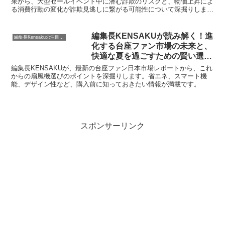
果から、大型セールイベント中に潜む詐欺のリスクと、物価上昇によ
る消費行動の変化が詐欺見逃しに繋がる可能性について深掘りしま
す。AIの悪用で巧妙化する詐欺から大切な資産を守るための具体的な
対策を、編集長KENSAKUが親しみやすい文体で解説します。
編集長KENSAKUが読み解く！進
編集長Kensakuの注目ネタ
化する台座ファン市場の未来と、
快適な夏を過ごすための賢い選び
方
編集長KENSAKUが、最新の台座ファン日本市場レポートから、これ
からの扇風機選びのポイントを深掘りします。省エネ、スマート機
能、デザイン性など、購入前に知っておきたい情報が満載です。
スポンサーリンク