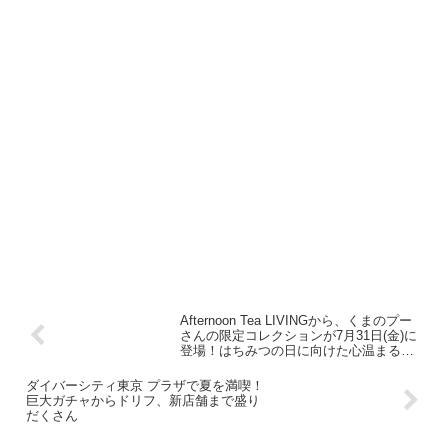
Afternoon Tea LIVINGから、くまのプー
さんの限定コレクションが7月31日(金)に
登場！はちみつの日に向けた心温まる全
41種類
ダイバーシティ東京 プラザで夏を満喫！
巨大ガチャからドリフ、新店舗まで盛り
だくさん