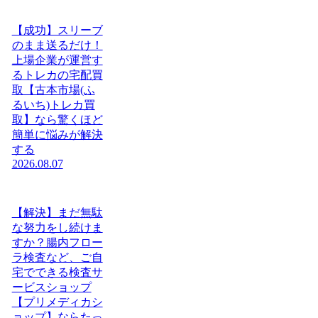
【成功】スリーブ
のまま送るだけ！
上場企業が運営す
るトレカの宅配買
取【古本市場(ふ
るいち)トレカ買
取】なら驚くほど
簡単に悩みが解決
する
2026.08.07
【解決】まだ無駄
な努力をし続けま
すか？腸内フロー
ラ検査など、ご自
宅でできる検査サ
ービスショップ
【プリメディカシ
ョップ】ならたっ