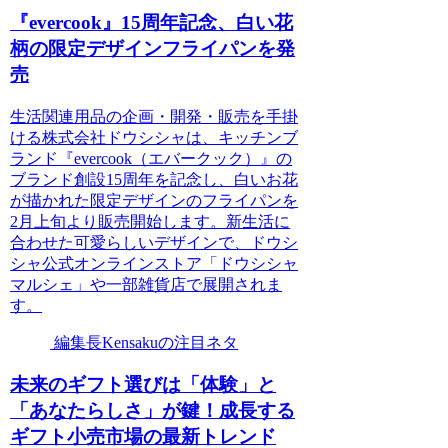
『evercook』15周年記念、白い花
柄の限定デザインフライパンを発
売
生活関連用品の企画・開発・販売を手掛
ける株式会社ドウシシャは、キッチンブ
ランド『evercook（エバークック）』の
ブランド創設15周年を記念し、白いお花
が描かれた限定デザインのフライパンを
2月上旬より販売開始します。新生活に
合わせた可愛らしいデザインで、ドウシ
シャ公式オンラインストア「ドウシシャ
マルシェ」や一部雑貨店で展開されま
す。
編集長Kensakuの注目ネタ
未来のギフト選びは「体験」と
「あなたらしさ」が鍵！成長する
ギフト小売市場の最新トレンド