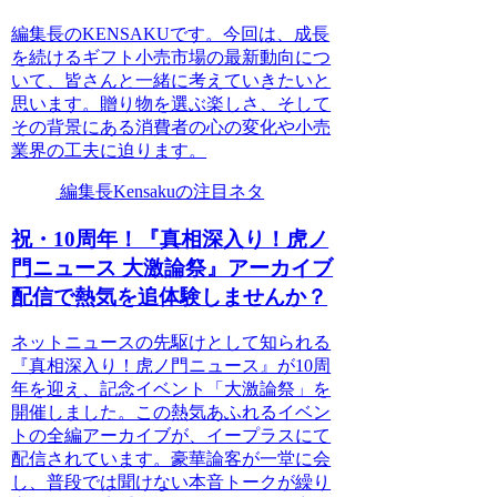
編集長のKENSAKUです。今回は、成長
を続けるギフト小売市場の最新動向につ
いて、皆さんと一緒に考えていきたいと
思います。贈り物を選ぶ楽しさ、そして
その背景にある消費者の心の変化や小売
業界の工夫に迫ります。
編集長Kensakuの注目ネタ
祝・10周年！『真相深入り！虎ノ
門ニュース 大激論祭』アーカイブ
配信で熱気を追体験しませんか？
ネットニュースの先駆けとして知られる
『真相深入り！虎ノ門ニュース』が10周
年を迎え、記念イベント「大激論祭」を
開催しました。この熱気あふれるイベン
トの全編アーカイブが、イープラスにて
配信されています。豪華論客が一堂に会
し、普段では聞けない本音トークが繰り