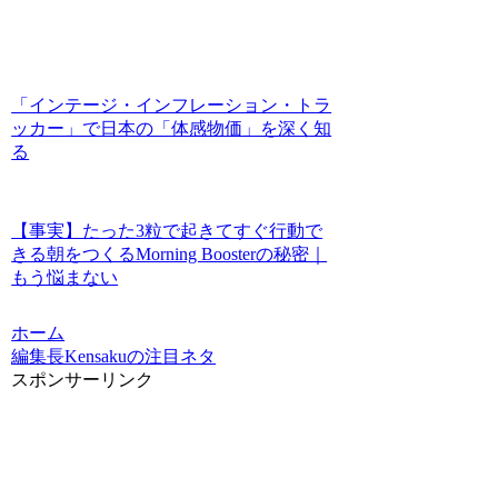
「インテージ・インフレーション・トラ
ッカー」で日本の「体感物価」を深く知
る
【事実】たった3粒で起きてすぐ行動で
きる朝をつくるMorning Boosterの秘密｜
もう悩まない
ホーム
編集長Kensakuの注目ネタ
スポンサーリンク