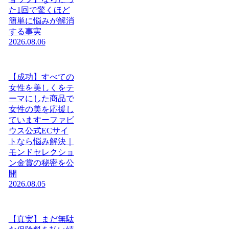
た1回で驚くほど
簡単に悩みが解消
する事実
2026.08.06
【成功】すべての
女性を美しくをテ
ーマにした商品で
女性の美を応援し
ていますーファビ
ウス公式ECサイ
トなら悩み解決｜
モンドセレクショ
ン金賞の秘密を公
開
2026.08.05
【真実】まだ無駄