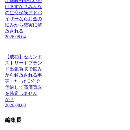
な保険料を払い続
けますか？みんな
の生命保険アドバ
イザーならお金の
悩みから確実に解
放される
2026.08.04
【成功】セカンド
ストリートブラン
ド出張買取で悩み
から解放される事
実！たった3分で
予約して高価買取
を確定しません
か？
2026.08.03
編集長