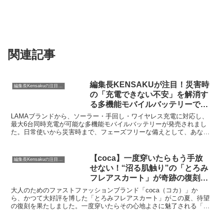
関連記事
編集長KENSAKUが注目！災害時
編集長Kensakuの注目ネタ
の「充電できない不安」を解消す
る多機能モバイルバッテリーで、
安心の備えを。
LAMAブランドから、ソーラー・手回し・ワイヤレス充電に対応し、
最大6台同時充電が可能な多機能モバイルバッテリーが発売されまし
た。日常使いから災害時まで、フェーズフリーな備えとして、あなた
の「充電できない不安」を解消します。編集長KENSAKUがその魅力
をご紹介します。
【coca】一度穿いたらもう手放
編集長Kensakuの注目ネタ
せない！“沼る肌触り”の「とろみ
フレアスカート」が奇跡の復刻！
同素材の「とろみワイドパンツ」
大人のためのファストファッションブランド「coca（コカ）」か
も同時登場。
ら、かつて大好評を博した「とろみフレアスカート」がこの夏、待望
の復刻を果たしました。一度穿いたらその心地よさに魅了される「沼
る肌触り」と表現されるこのスカートは、上品さとリラックス感を両