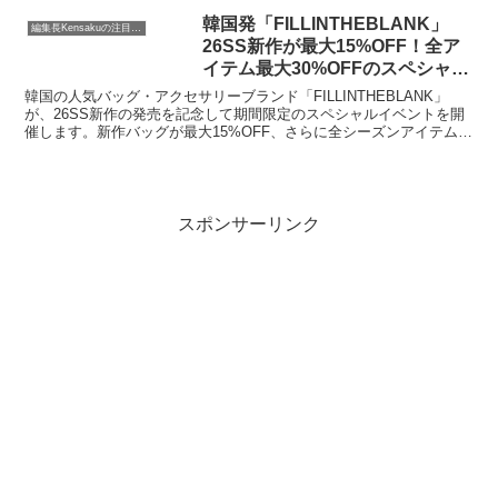
聴維持率や購買意向に大きく影響を与えることが明らかになりまし
た。
韓国発「FILLINTHEBLANK」
編集長Kensakuの注目ネタ
26SS新作が最大15%OFF！全ア
イテム最大30%OFFのスペシャル
イベント開催！
韓国の人気バッグ・アクセサリーブランド「FILLINTHEBLANK」
が、26SS新作の発売を記念して期間限定のスペシャルイベントを開
催します。新作バッグが最大15%OFF、さらに全シーズンアイテムが
最大30%OFFとなるこの機会に、日常に溶け込むミニマルでエッジの
効いたデザインを手に入れてみませんか？
スポンサーリンク