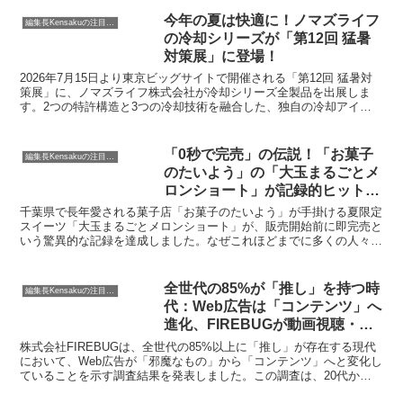
立。さらに、同素材を使用した「とろみワイドパンツ」も同時にライ
ンナップに加わり、どちらも驚きの1,990円（税込）で提供されま
今年の夏は快適に！ノマズライフ
編集長Kensakuの注目ネタ
す。
の冷却シリーズが「第12回 猛暑
対策展」に登場！
2026年7月15日より東京ビッグサイトで開催される「第12回 猛暑対
策展」に、ノマズライフ株式会社が冷却シリーズ全製品を出展しま
す。2つの特許構造と3つの冷却技術を融合した、独自の冷却アイテ
ムを実際に体験できる貴重な機会について、編集長KENSAKUがご紹
介します。
「0秒で完売」の伝説！「お菓子
編集長Kensakuの注目ネタ
のたいよう」の「大玉まるごとメ
ロンショート」が記録的ヒットの
秘密とは？
千葉県で長年愛される菓子店「お菓子のたいよう」が手掛ける夏限定
スイーツ「大玉まるごとメロンショート」が、販売開始前に即完売と
いう驚異的な記録を達成しました。なぜこれほどまでに多くの人々を
魅了するのか、その人気の秘密に迫ります。
全世代の85%が「推し」を持つ時
編集長Kensakuの注目ネタ
代：Web広告は「コンテンツ」へ
進化、FIREBUGが動画視聴・
SNS利用実態調査を発表
株式会社FIREBUGは、全世代の85%以上に「推し」が存在する現代
において、Web広告が「邪魔なもの」から「コンテンツ」へと変化し
ていることを示す調査結果を発表しました。この調査は、20代から
40代の男女600名を対象に実施され、「推し」の起用が動画広告の視